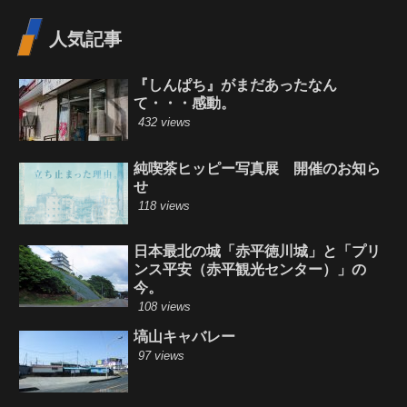
人気記事
『しんぱち』がまだあったなん
て・・・感動。
432 views
純喫茶ヒッピー写真展 開催のお知ら
せ
118 views
日本最北の城「赤平徳川城」と「プリ
ンス平安（赤平観光センター）」の
今。
108 views
塙山キャバレー
97 views