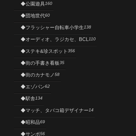
160
◆公園遊具
60
◆団地世代
138
◆フラッシャー自転車小学生
110
◆オーディオ、ラジカセ、BCL
356
◆ステキ&珍スポット
35
◆街の手書き看板
58
◆街のカナモノ
62
◆エゾパン
134
◆駅舎
14
◆マッチ、タバコ箱デザイナー
69
◆昭和品
56
◆サンポ