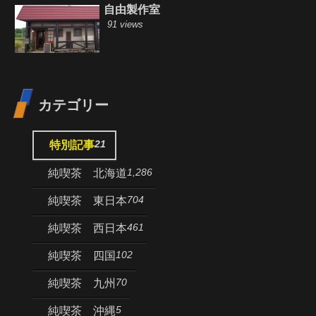
自由製作室
91 views
カテゴリー
21
特別記事
1,286
純喫茶 北海道
704
純喫茶 東日本
461
純喫茶 西日本
102
純喫茶 四国
70
純喫茶 九州
5
純喫茶 沖縄