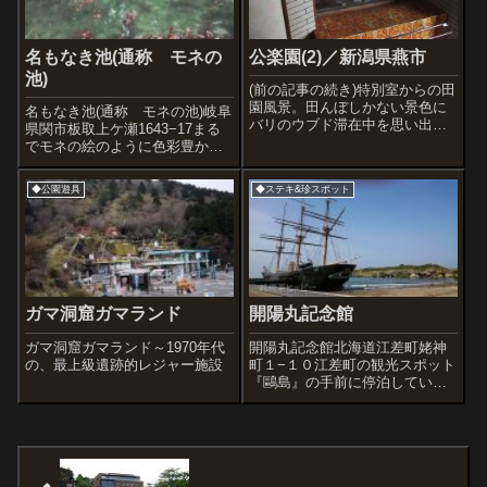
名もなき池(通称 モネの
公楽園(2)／新潟県燕市
池)
(前の記事の続き)特別室からの田
園風景。田んぼしかない景色に
名もなき池(通称 モネの池)岐阜
バリのウブド滞在中を思い出し
県関市板取上ケ瀬1643−17まる
ました。ところでホテル外観は
でモネの絵のように色彩豊かで
こちら。Google MAPから (レ印
知られる「モネの池」ですが、
が公楽園)
これは２月(今年)なので、雪が積
◆公園遊具
◆ステキ&珍スポット
もっているわけでもなく、鮮や
かな緑の葉も、ましてや紅葉も
なく完全なオフシーズン。期待
は...
ガマ洞窟ガマランド
開陽丸記念館
ガマ洞窟ガマランド～1970年代
開陽丸記念館北海道江差町姥神
の、最上級遺跡的レジャー施設
町１−１０江差町の観光スポット
『鷗島』の手前に停泊している
大きな幕末戦艦、開陽丸。現物
は戊辰戦争の際、維新政府軍を
迎え撃つため、榎本武揚らを乗
せて北海道に向かってた出航し
たものの、北海道江差沖で暴風
雪に遭い、座礁...