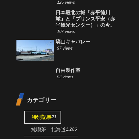
126 views
日本最北の城「赤平徳川
城」と「プリンス平安（赤
平観光センター）」の今。
107 views
塙山キャバレー
97 views
自由製作室
92 views
カテゴリー
21
特別記事
1,286
純喫茶 北海道