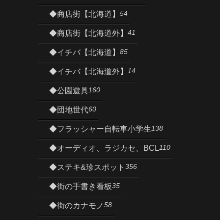
54
◆商店街【北海道】
41
◆商店街【北海道外】
85
◆イチバ【北海道】
14
◆イチバ【北海道外】
160
◆公園遊具
60
◆団地世代
138
◆フラッシャー自転車小学生
110
◆オーディオ、ラジカセ、BCL
356
◆ステキ&珍スポット
35
◆街の手書き看板
58
◆街のカナモノ