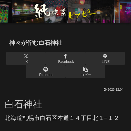
神々が佇む白石神社
X
Facebook
LINE
Pinterest
コピー
2023.12.04
白石神社
北海道札幌市白石区本通１４丁目北１−１２