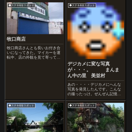
◆ステキ&珍スポット
◆ステキ&珍スポット
牧口商店
牧口商店さんとも長いお付き合
いになってきた。マイカーを運
転中、店の外観を見て寄って以
来、清江さんが手書きする文字
デジカメに変な写真
の宇宙に魅了されている。今頃
が・・・。 まんま
はどうしているか気になって訪
ん中の里 美並村
ねてみた。 あれ、閉まってる。
家のピンポンを押すかどうしよ
あの・・・・デジカメにへんな
うか迷ってい...
写真を発見したんです。こんな
の撮ったっけ。ぜんぜん記憶に
ないから、たまたまシャッター
が押されたと推測。しかも写真
◆ステキ&珍スポット
◆ステキ&珍スポット
の左側に得体の知れない物体
が。山の斜面と比べても巨大と
わかる茶色い棒のようなもの。
やばい心霊写真か・...