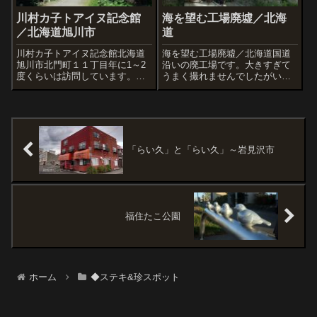
川村カ子トアイヌ記念館
海を望む工場廃墟／北海
／北海道旭川市
道
川村カ子トアイヌ記念館北海道
海を望む工場廃墟／北海道国道
旭川市北門町１１丁目年に1～2
沿いの廃工場です。大きすぎて
度くらいは訪問しています。と
うまく撮れませんでしたがいま
くに売店まわりの雰囲気が好
にも崩れ落ちそうな雰囲気です
き。店のおばちゃんたちとのゆ
(実際に一部崩壊していました
ったりした雑談がいいんですよ
汗)。すごく通行料の多い道路に
ね。アイヌの口琴ムックリなど
面しているので、車窓から見る
購入しました。みなさんもどう
廃工場ギャラリーのようでもあ
ぞ。
り、多くの人...
「らい久」と「らい久」～岩見沢市
福住たこ公園
ホーム
◆ステキ&珍スポット