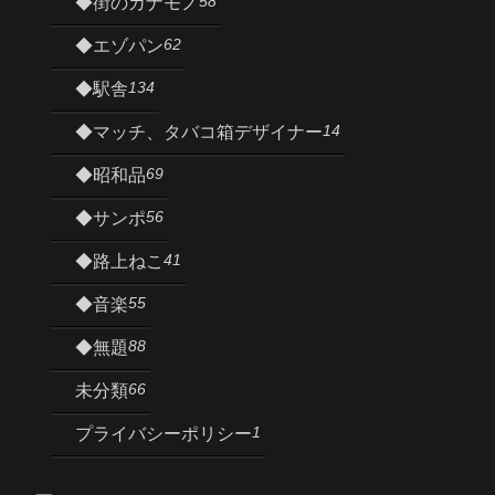
58
◆街のカナモノ
62
◆エゾパン
134
◆駅舎
14
◆マッチ、タバコ箱デザイナー
69
◆昭和品
56
◆サンポ
41
◆路上ねこ
55
◆音楽
88
◆無題
66
未分類
1
プライバシーポリシー