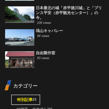
日本最北の城「赤平徳川城」と「プリ
ンス平安（赤平観光センター）」の
今。
109 views
塙山キャバレー
94 views
自由製作室
93 views
カテゴリー
21
特別記事
1,286