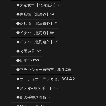
72
◆大衆食堂【北海道外】
54
◆商店街【北海道】
41
◆商店街【北海道外】
85
◆イチバ【北海道】
14
◆イチバ【北海道外】
160
◆公園遊具
60
◆団地世代
138
◆フラッシャー自転車小学生
110
◆オーディオ、ラジカセ、BCL
356
◆ステキ&珍スポット
35
◆街の手書き看板