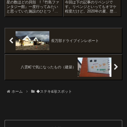
星の数ほどの貝殻 !『竹島ファ
今回は下の記事のリベンジで
ンタジー館』一度行ってみたい
す。リベンジといってもオマケ
と思っていた施設のひとつ『竹
程度だけど。2020年の夏、歴史
島ファンタジー館』。目の前に
的な古い橋を見に行った。それ
近づいています。ワクワク。海
が上の記事。でもこのときは草
のイメージからか青色の建物な
が生い茂っていて橋はほぼ見れ
んですね。ここは世界110カ国か
ない状態。そこで2021年の４月
ら集めた5,500万個（←ちゃんと
に再訪。春なので植物が伸びて
数え...
おらずやっ...
長万部ドライブインレポート
八雲町で気になったもの（建築）
ホーム
◆ステキ&珍スポット