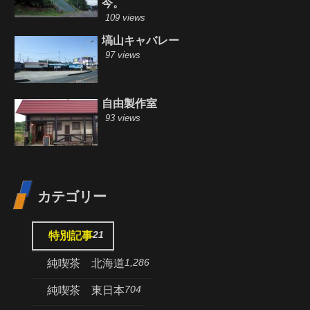
今。
109 views
塙山キャバレー
97 views
自由製作室
93 views
カテゴリー
21
特別記事
1,286
純喫茶 北海道
704
純喫茶 東日本