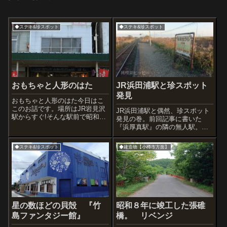
◆ステキ&珍スポット
◆ステキ&珍スポット
おもちゃと人形のはた
JR浜田浦駅と珍スポット
発見
おもちゃと人形のはた今日はこ
このお話です。場所はJR岩見沢
JR浜田浦駅と偶然、珍スポット
駅からすぐ!そんな駅前で昭和へ
発見の巻。前回記事に書いた
のタイムスリップができちゃう
『浜厚真駅』の隣の無人駅。見
のだ。店舗外観は2015年の訪問
落としそうなほどのワビサビ漂
時に撮った写真です。建物上部
う存在感です。近くには廃バス
◆ステキ&珍スポット
◆建造物【小樽市方面】
に杭打ちされた大きな文字板が
車両。うわ、ラッキー。そして
超ステキ。2013年の訪問時の写
さらにラッキーなことに、珍ス
真も...
ポット発見しました。木のロボ
ット? こりゃす...
星の数ほどの貝殻 『竹
昭和８年に竣工した張碓
島ファンタジー館』
橋。 リベンジ