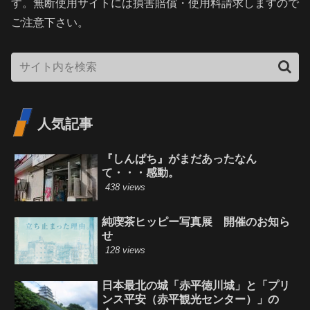
す。無断使用サイトには損害賠償・使用料請求しますので
ご注意下さい。
人気記事
『しんぱち』がまだあったなん
て・・・感動。
438 views
純喫茶ヒッピー写真展 開催のお知ら
せ
128 views
日本最北の城「赤平徳川城」と「プリ
ンス平安（赤平観光センター）」の