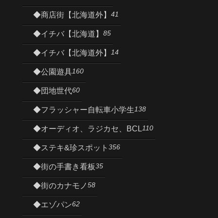
41
◆商店街【北海道外】
85
◆イチバ【北海道】
14
◆イチバ【北海道外】
160
◆公園遊具
60
◆団地世代
138
◆フラッシャー自転車小学生
110
◆オーディオ、ラジカセ、BCL
356
◆ステキ&珍スポット
35
◆街の手書き看板
58
◆街のカナモノ
62
◆エゾパン