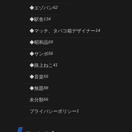
62
◆エゾパン
134
◆駅舎
14
◆マッチ、タバコ箱デザイナー
69
◆昭和品
56
◆サンポ
41
◆路上ねこ
55
◆音楽
88
◆無題
66
未分類
1
プライバシーポリシー