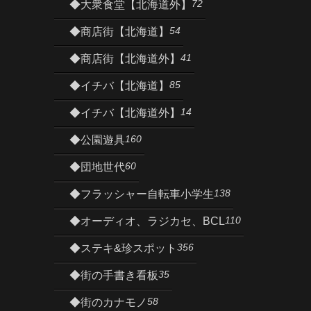
72
◆大衆食堂【北海道外】
54
◆商店街【北海道】
41
◆商店街【北海道外】
85
◆イチバ【北海道】
14
◆イチバ【北海道外】
160
◆公園遊具
60
◆団地世代
138
◆フラッシャー自転車小学生
110
◆オーディオ、ラジカセ、BCL
356
◆ステキ&珍スポット
35
◆街の手書き看板
58
◆街のカナモノ