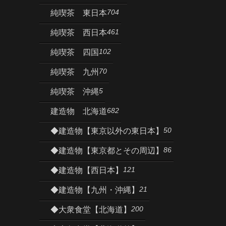
704
純喫茶 東日本
461
純喫茶 西日本
102
純喫茶 四国
70
純喫茶 九州
5
純喫茶 沖縄
682
建造物 北海道
50
◆建造物【東京以外の東日本】
86
◆建造物【東京都とその周辺】
121
◆建造物【西日本】
21
◆建造物【九州・沖縄】
200
◆大衆食堂【北海道】