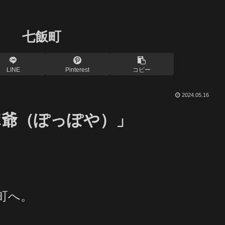
」 七飯町
LINE
Pinterest
コピー
2024.05.16
ポ爺（ぽっぽや）」
町へ。