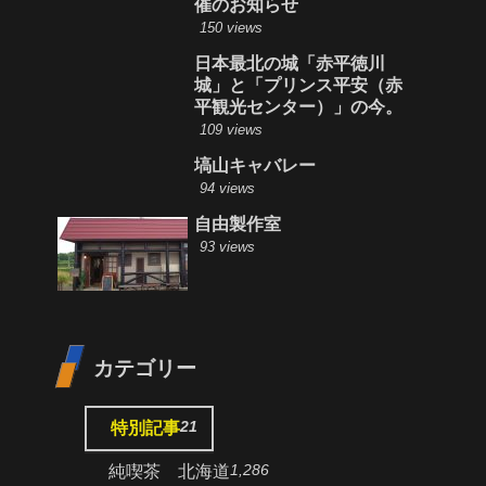
催のお知らせ
150 views
日本最北の城「赤平徳川
城」と「プリンス平安（赤
平観光センター）」の今。
109 views
塙山キャバレー
94 views
自由製作室
93 views
カテゴリー
21
特別記事
1,286
純喫茶 北海道