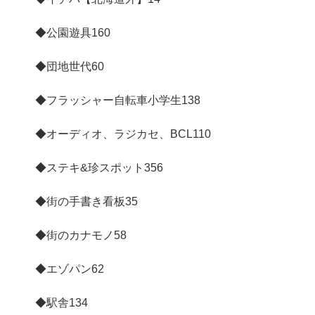
◆公園遊具
160
◆団地世代
60
◆フラッシャー自転車小学生
138
◆オーディオ、ラジカセ、BCL
110
◆ステキ&珍スポット
356
◆街の手書き看板
35
◆街のカナモノ
58
◆エゾパン
62
◆駅舎
134