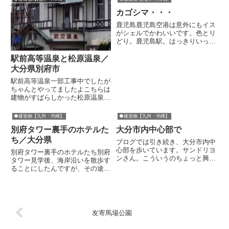
カゴシマ・・・
鹿児島鹿児島空港は意外にもイス
がシェルでかわいいです。色とり
どり。鹿児島駅。はっきりいって
錆びれたかんじ(で好き)JR鹿児島
駅の前には市電の駅もあります愛
駅前高等温泉と松原温泉／
の一円塔ずっと前にきたときは、
大分県別府市
このド昭和ビルの居酒屋に入った
駅前高等温泉一部工事中でしたが
と思います。あの頃は賑やか...
ちゃんとやってましたよこちらは
建物がすばらしかった松原温泉。
いやーいいっすねここ!手書き地
図だ!アップ
◆建造物【九州・沖縄】
◆建造物【九州・沖縄】
別府タワー裏手のホテルた
大分市内中心部で
ち／大分県
ブログでは引き続き、大分市内中
心部を歩いています。サンドリヨ
別府タワー裏手のホテルたち別府
ンさん。こういうのちょっと興味
タワー見学後、海岸沿いを散歩す
あり。どんな占いなんだろ。失敗
ることにしたんですが、その途中
写真。現地ではもっといい感じだ
撮ったちょっとした風景です。ま
ったのにな。アリスさん。いいケ
ずはどれもとことこに経年したホ
ーキ屋さんでしたよ。パンスト宅
テルが並んでいました。これは連
配ってなんですか?3D看板素敵...
結通路のある建物。連結通路があ
るだけでもテンションがあがる
友寄馬場公園
私...