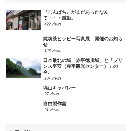
『しんぱち』がまだあったなん
て・・・感動。
422 views
純喫茶ヒッピー写真展 開催のお知ら
せ
126 views
日本最北の城「赤平徳川城」と「プリ
ンス平安（赤平観光センター）」の
今。
107 views
塙山キャバレー
97 views
自由製作室
91 views