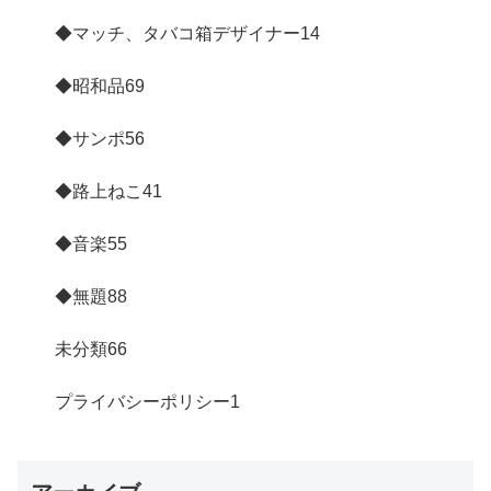
◆マッチ、タバコ箱デザイナー
14
◆昭和品
69
◆サンポ
56
◆路上ねこ
41
◆音楽
55
◆無題
88
未分類
66
プライバシーポリシー
1