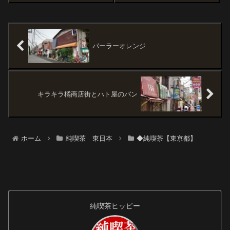
田駅へ。いまどきちょっと珍し
い電飾系パチンコ店。駅から近
い、到着!くすんだモルタルやサ
イディングの壁の雰囲気がすご
く好みなの。あれれれっ?いまは
営業時間...
パーラーオレンジ
キラキラ橘商店街とハト屋のパン
ホーム
純喫茶 東日本
◆純喫茶【東京都】
純喫茶ヒッピー