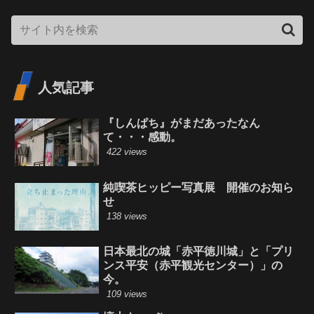
人気記事
『しんぱち』がまだあったなん
て・・・感動。
422 views
純喫茶ヒッピー写真展 開催のお知ら
せ
138 views
日本最北の城「赤平徳川城」と「プリ
ンス平安（赤平観光センター）」の
今。
109 views