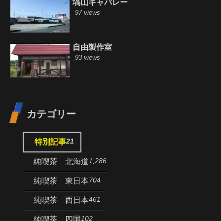
塙山キャバレー
97 views
自由製作室
93 views
カテゴリー
21
特別記事
1,286
純喫茶 北海道
704
純喫茶 東日本
461
純喫茶 西日本
102
純喫茶 四国