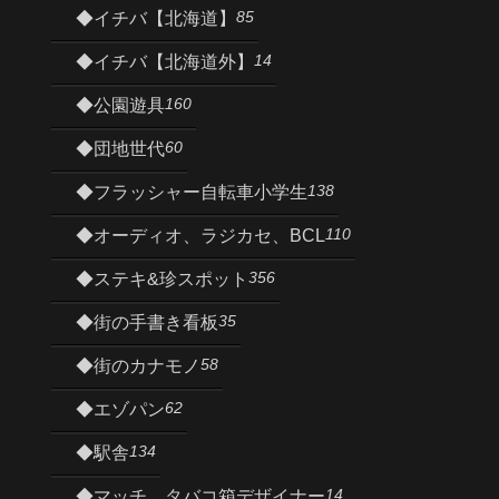
85
◆イチバ【北海道】
14
◆イチバ【北海道外】
160
◆公園遊具
60
◆団地世代
138
◆フラッシャー自転車小学生
110
◆オーディオ、ラジカセ、BCL
356
◆ステキ&珍スポット
35
◆街の手書き看板
58
◆街のカナモノ
62
◆エゾパン
134
◆駅舎
14
◆マッチ、タバコ箱デザイナー