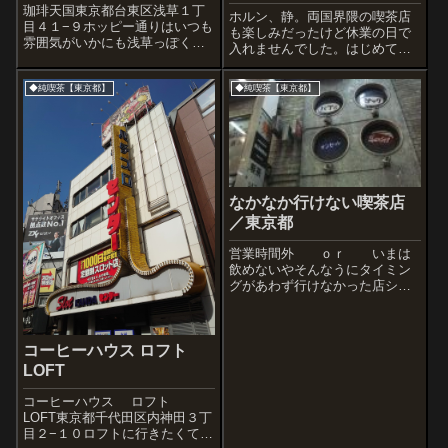
珈琲天国東京都台東区浅草１丁
ホルン、静。両国界隈の喫茶店
目４１−９ホッピー通りはいつも
も楽しみだったけど休業の日で
雰囲気がいかにも浅草っぽくて
入れませんでした。はじめて来
好きですね。ホッピー通りと浅
たのです両国に(写真は両国駅)ホ
草六区通りの交差にあるのが珈
ルンさんは休みミツバチさん
◆純喫茶【東京都】
◆純喫茶【東京都】
琲天国です。小さな店ですが、
は、きっともうやってない店だ
秀逸デザインのオリジナルグッ
けど、かっこ良かった。ハチが
ズがたくさんあるしホットドッ
リアル。お休みだった喫茶
グなどおいしい...
「静」でもフクスケ...
なかなか行けない喫茶店
／東京都
営業時間外 ｏｒ いまは
飲めないやそんなうにタイミン
グがあわず行けなかった店シル
エット／浅草アモール／浅草喫
茶ニューライト／浅草喫茶アロ
マ／田原町ペガサス／西浅草珈
琲 エノモト／西浅草ピーター
コーヒーハウス ロフト
／西浅草とみー／松が谷ＪＡＺ
LOFT
Ｚ喫茶＆レストラ...
コーヒーハウス ロフト
LOFT東京都千代田区内神田３丁
目２−１０ロフトに行きたくて神