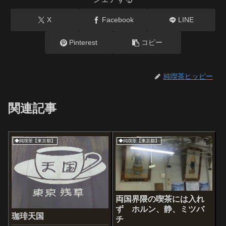
X
Facebook
LINE
Pinterest
コピー
純喫茶ヒッピー
関連記事
◆純喫茶【東京都】
◆純喫茶【東京都】
両国界隈の喫茶には入れ
ず ホルン、静、ミツバ
珈琲天国
チ