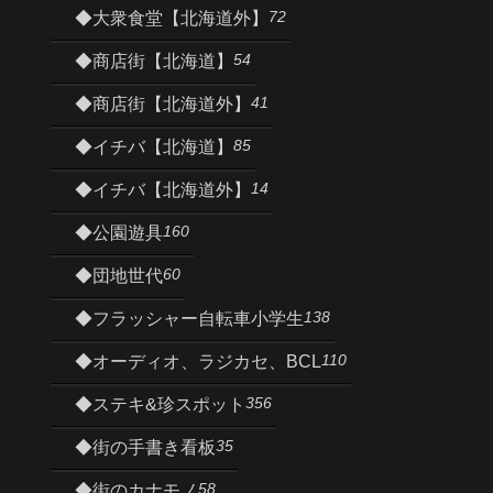
72
◆大衆食堂【北海道外】
54
◆商店街【北海道】
41
◆商店街【北海道外】
85
◆イチバ【北海道】
14
◆イチバ【北海道外】
160
◆公園遊具
60
◆団地世代
138
◆フラッシャー自転車小学生
110
◆オーディオ、ラジカセ、BCL
356
◆ステキ&珍スポット
35
◆街の手書き看板
58
◆街のカナモノ