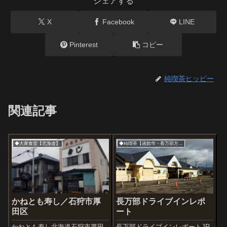
シェアする
X
Facebook
LINE
Pinterest
コピー
純喫茶ヒッピー
関連記事
◆大衆食堂【北海道】
◆純喫茶【函館市・長万部方面】
かねとも寿し／石狩市厚
長万部ドライブインレポ
田区
ート
かねとも寿し北海道石狩市厚田
長万部ドライブインレポートJR