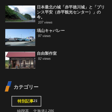
日本最北の城「赤平徳川城」と「プリ
ンス平安（赤平観光センター）」の
今。
107 views
塙山キャバレー
97 views
自由製作室
92 views
カテゴリー
21
特別記事
1,286
純喫茶 北海道