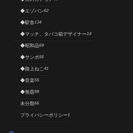
62
◆エゾパン
134
◆駅舎
14
◆マッチ、タバコ箱デザイナー
69
◆昭和品
56
◆サンポ
41
◆路上ねこ
55
◆音楽
88
◆無題
66
未分類
1
プライバシーポリシー