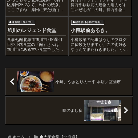
区厚田35-2さて、昨日の続き。
長万部駅駅前の建物の迫力がす
ここですね、厚田に来た理由
ごいぜ毛ガニの町。長万部物産
は。札幌市だけじゃなく、本州
センター北海道山越郡長万部町
含め遠くからお客がやってく
大浜３０－１詳しくは2015年の
◆建造物【旭川市】
◆建造物【小樽市方面】
る、いまじゃ相当な人気店。だ
記事みてください（リンクは本
って旨いから。以前は並ばなく
記事の下部に貼りました）ドラ
旭川のレジェンド食堂
小樽駅前あるき。
ても入れましたが、最近は気合
イブイン ヒデ。字体が妙にい
い入れて開店前か...
かしてるこ...
食事処館北海道旭川市7条通8丁
小樽散策の記事はうちのブログ
目姫小路食堂の『館』さんは、
に多数ありますが、この街好き
旭川市にある古い食堂でした。
なもんでまた行きました。 小樽
でした、と過去形に書いたの
駅を出るとまず左手方向に目に
は・・・突然やめてしまったん
入るのは三角市場、三角マーケ
です。残念なかぎり! …落ち込む
ットですね。 つぎに中央卸
わ…。今日の訪問レポートは昨
市場。このアングルは上の階段
年2020.8.29-30のものですが、...
の写真のある付近から撮れま
す。坂...
小舟、やきとりの一平 本店／室蘭市
味のよし多
ホーム
◆大衆食堂【北海道】