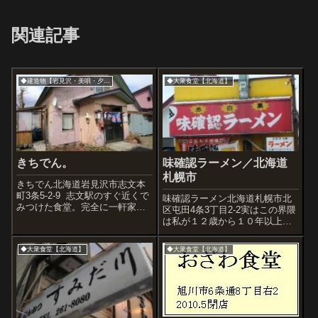
関連記事
◆建造物【岩見沢・美唄・夕張市】
◆大衆食堂【北海道】
きちでん。
味確認ラーメン／北海道
札幌市
きちでん北海道岩見沢市志文本
町3条5-2-9 志文駅のすぐ近くで
味確認ラーメン北海道札幌市北
みつけた食堂。完全に一軒家と
区屯田4条3丁目2-2実はこの界隈
いうか民家の食堂です。 食べ
は私が１２歳から１０年以上暮
たのは豆腐ハンバーグ。うま
らした青春時代の場所で、プラ
っ。(^^)/ おかしいなあ。写真
モデルをよく買いに行った中村
◆大衆食堂【北海道】
◆大衆食堂【北海道】
もっと撮らせていただいたのに
商店や屯田公設市場、屯田商
これしか見当たらない。...
店、青山商店、BCLラジオを買
うため新聞配達のバイトをして
いた新聞店...