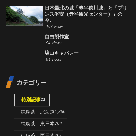
日本最北の城「赤平徳川城」と「プリ
ンス平安（赤平観光センター）」の
今。
107 views
自由製作室
94 views
塙山キャバレー
94 views
カテゴリー
21
特別記事
1,286
純喫茶 北海道
704
純喫茶 東日本
461
純喫茶 西日本