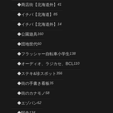
41
◆商店街【北海道外】
85
◆イチバ【北海道】
14
◆イチバ【北海道外】
160
◆公園遊具
60
◆団地世代
138
◆フラッシャー自転車小学生
110
◆オーディオ、ラジカセ、BCL
356
◆ステキ&珍スポット
35
◆街の手書き看板
58
◆街のカナモノ
62
◆エゾパン
134
◆駅舎