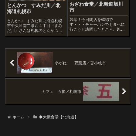
おざわ食堂／北海道旭川
とんかつ すみだ川／北
市
海道札幌市
残念！今日閉店を確認で
とんかつ すみだ川北海道札幌
す・・・チャーハンでも食べに
市中央区南二条西４丁目『すみ
行こうと訪問したところ、以下
だ川』さんは札幌のとんかつの
の張り紙にびっくり。昭和45年
代名詞の店です。たしか40年く
(1970年)創業の老舗食堂が無く
らい前、昭和50年くらいに火事
なりました。あぁ、ついにここ
に遭ってしまってここに引越し
もかー。以下は以前、ケータイ
たと思います。 それまでは
で撮らせてもらった写真です。
たしか南3条西4か5丁目あたりの
病院のビ...
小がね 双葉店／苫小牧市
カフェ 五條／札幌市
ホーム
◆大衆食堂【北海道】