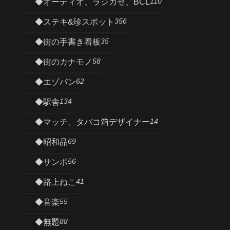
110
◆オーディオ、ラジカセ、BCL
356
◆ステキ&珍スポット
35
◆街の手書き看板
58
◆街のカナモノ
62
◆エゾパン
134
◆駅舎
14
◆マッチ、タバコ箱デザイナー
69
◆昭和品
56
◆サンポ
41
◆路上ねこ
55
◆音楽
88
◆無題