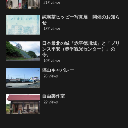
416 views
純喫茶ヒッピー写真展 開催のお知ら
せ
137 views
日本最北の城「赤平徳川城」と「プリ
ンス平安（赤平観光センター）」の
今。
106 views
塙山キャバレー
96 views
自由製作室
92 views