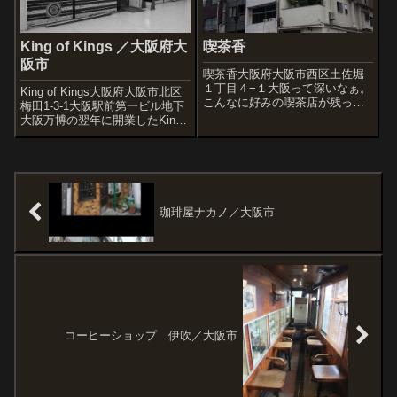
King of Kings ／大阪府大
喫茶香
阪市
喫茶香大阪府大阪市西区土佐堀
１丁目４−１大阪って深いなぁ。
King of Kings大阪府大阪市北区
こんなに好みの喫茶店が残って
梅田1-3-1大阪駅前第一ビル地下
るんだもんな。手書きのメニュ
大阪万博の翌年に開業したKing
ー看板渋い。ミッドセンチュリ
of Kings。 まずはモノクロで撮
ーが充満!マスターが笑って「も
影。カラー写真。相変わらずこ
う47年か48になりますわ」。冷
こだけの世界。King of Kingsは
珈。たまにみかけるこの照明器
日本を代表するラウンジ...
具は、ほ...
珈琲屋ナカノ／大阪市
コーヒーショップ 伊吹／大阪市