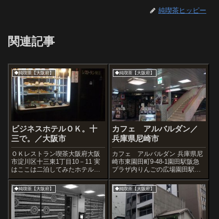
純喫茶ヒッピー
関連記事
◆純喫茶【大阪府】
◆純喫茶【大阪府】
ビジネスホテルＯＫ。十
カフェ アルバルダン／
三で。／大阪市
兵庫県尼崎市
ＯＫレストラン喫茶大阪府大阪
カフェ アルバルダン 兵庫県尼
市淀川区十三東1丁目10－11 実
崎市東園田町9-48-1園田駅阪急
はここは二泊してみたホテル。
プラザ内りんごの広場園田駅で
古いホテルなので最新設備はな
下車してみます。すぐ駅外に出
いが、どこまでも’70、そしてア
ようとも思ったけど構内ショッ
◆純喫茶【大阪府】
◆純喫茶【大阪府】
ットホームな感じだった。チェ
ピングモールが気になります。
ックアウトを済ませて出ようと
フロア案内の地図パネルがあっ
すると、受付のお母さんが喫茶
たんで、ざっと眺めるとりんご
コーナ...
の広場と...