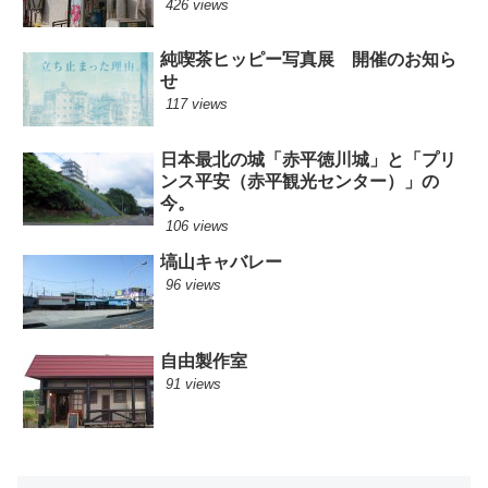
426 views
純喫茶ヒッピー写真展 開催のお知ら
せ
117 views
日本最北の城「赤平徳川城」と「プリ
ンス平安（赤平観光センター）」の
今。
106 views
塙山キャバレー
96 views
自由製作室
91 views