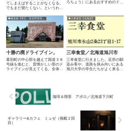
ろちょう）にあるおすすめのドラ
てしまえばすることがなくなる。
イブインの掲載です。足寄町とい
でもまだ寝たくない。というわけ
えば某ミュージシャンの出身地と
で、繰り出そう仄暗いマチへ。と
して有名ですが、「ラワンドライ
はいえ、酒は苦手。だから飲み屋
◆建造物【帯広・富良野美瑛方面】
◆大衆食堂【北海道】
ブイン」があるのは"螺湾（らわ
を見るだけの怪しい見学行動なの
ん）"という地区。ラワンブキ
だ。◆名門『銀河街』一見廃墟だ
と...
けど営業している店はいくつか
あ...
十勝の廃ドライブイン。
三幸食堂／北海道旭川市
幕別町の中心部を越えて国道３８
三幸食堂に行きました。近所の馴
号線を進むと、昔懐かしい形のド
染み客や、道路を挟み向いにある
ライブインが見えてくる。全体が
旭川大学の学生たちがよく来る、
三角屋根のこういうドライブイン
永山の老舗食堂。暑いので冷やし
は30年前はけっこう見かけたも
ラーメンを。
のだけど、ドライブインという言
葉自体が死語になっているが、と
くに三角屋根は貴重な存在かも
珈琲＆喫茶 アポロ／北海道下川町
し...
ギャラリー&カフェ ミュゼ（掲載２回
目）