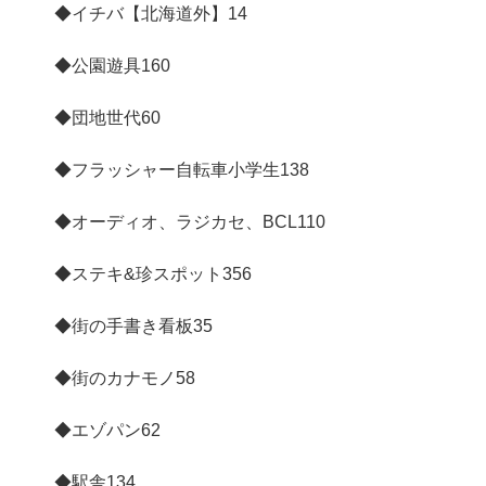
◆イチバ【北海道外】
14
◆公園遊具
160
◆団地世代
60
◆フラッシャー自転車小学生
138
◆オーディオ、ラジカセ、BCL
110
◆ステキ&珍スポット
356
◆街の手書き看板
35
◆街のカナモノ
58
◆エゾパン
62
◆駅舎
134