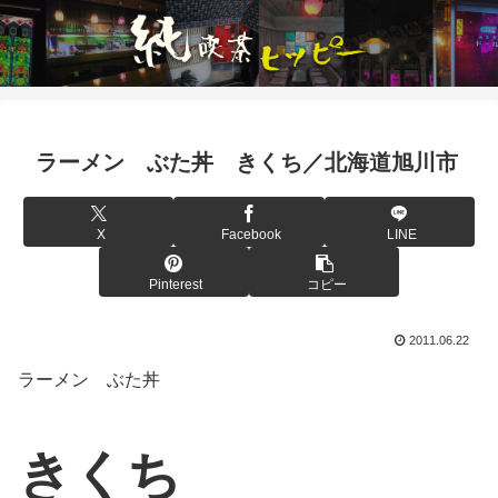
ラーメン ぶた丼 きくち／北海道旭川市
X
Facebook
LINE
Pinterest
コピー
2011.06.22
ラーメン ぶた丼
きくち