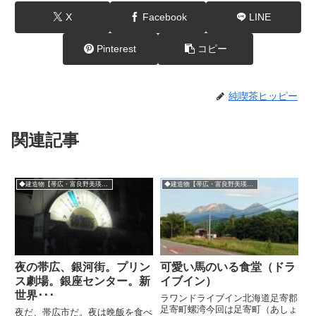
X
Facebook
LINE
Pinterest
コピー
純喫茶ヒッピー
関連記事
◆建造物【帯広・富良野美瑛方面】
◆建造物【帯広・富良野美瑛方面】
夜の帯広、銀河街。プリン
可愛い馬のいる食堂（ドラ
ス劇場。銀座センター。新
イブイン）
世界･･･
ラワンドライブイン北海道足寄郡
足寄町螺湾今回は足寄町（あしょ
夜だ、帯広市だ。夜は晩飯を食べ