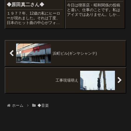
◆原田真二さん◆
今日は喫茶店・昭和関係の投稿
と違い、仕事のことです。私は
１９７７年、12歳の私にヒーロ
アイヌではありません。しか
ーが現れました。それは丁度、
し、『ムックリ(口琴)』という伝
日本のヒット曲の中心がフォー
統楽器に数十年以上魅了され続
クソングから『ニューミュージ
けている者で、ムックリの製作
ック』への移行期。（世の中が
者です（製作は2001年から）。
まだ理解できず、原田真二はフ
毎日ひとつひとつゆっくり作っ
ォークソング歌手と言われてい
ています。...
た時もあります。デビューが吉
田拓郎プロデュ...
浜町ビル(ギンヤシャンテ)
工事現場萌え
ホーム
◆音楽