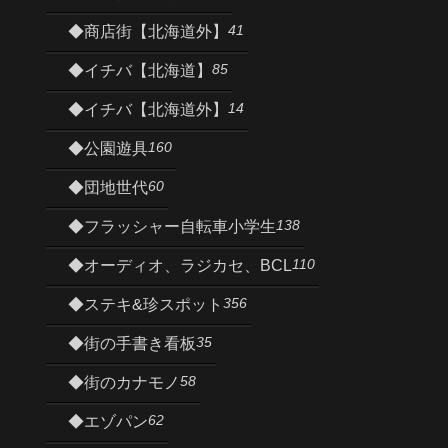
41
◆商店街【北海道外】
85
◆イチバ【北海道】
14
◆イチバ【北海道外】
160
◆公園遊具
60
◆団地世代
138
◆フラッシャー自転車小学生
110
◆オーディオ、ラジカセ、BCL
356
◆ステキ&珍スポット
35
◆街の手書き看板
58
◆街のカナモノ
62
◆エゾパン