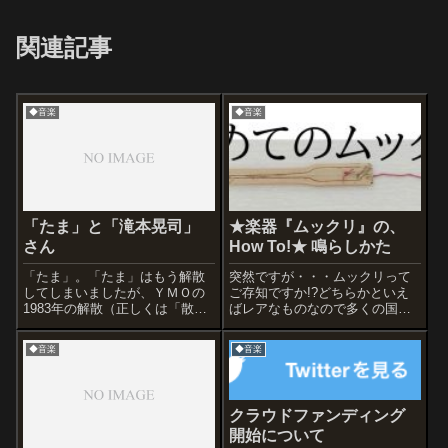
関連記事
◆音楽
◆音楽
「たま」と「滝本晃司」
★楽器『ムックリ』の、
さん
How To!★ 鳴らしかた
「たま」。「たま」はもう解散
突然ですが・・・ムックリって
してしまいましたが、ＹＭＯの
ご存知ですか!?どちらかといえ
1983年の解散（正しくは「散
ばレアなものなので多くの国民
会」と呼ばれていました）以来
が知っているというものではあ
はじめて「どえらい才能の人た
りませんが、最近は以下の理由
◆音楽
◆音楽
ちがでてきた～」と深夜にもの
により注目度が確実にアップし
すごく慌てふためき、感動した
ていると思われます。それ
グループです。1989年頃のこと
は・・・①「ウポポイ(国立アイ
でした。ラ...
ヌ民族博物館)」...
クラウドファンディング
開始について