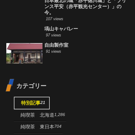
日本最北の城「赤平徳川城」と「プリ
ンス平安（赤平観光センター）」の
今。
107 views
塙山キャバレー
97 views
自由製作室
91 views
カテゴリー
21
特別記事
1,286
純喫茶 北海道
704
純喫茶 東日本