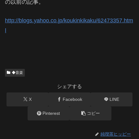
の以前の記事。
http://blogs.yahoo.co.jp/koukinkikaku/62473357.htm
l
◆音楽
シェアする
X
Facebook
LINE
Pinterest
コピー
純喫茶ヒッピー