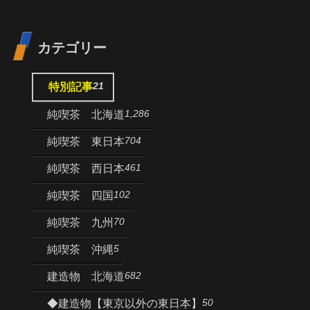
カテゴリー
21
特別記事
1,286
純喫茶 北海道
704
純喫茶 東日本
461
純喫茶 西日本
102
純喫茶 四国
70
純喫茶 九州
5
純喫茶 沖縄
682
建造物 北海道
50
◆建造物【東京以外の東日本】