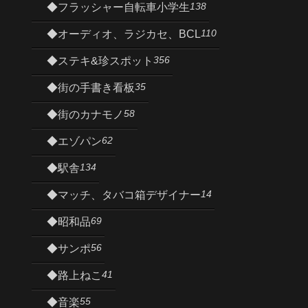
138
◆フラッシャー自転車小学生
110
◆オーディオ、ラジカセ、BCL
356
◆ステキ&珍スポット
35
◆街の手書き看板
58
◆街のカナモノ
62
◆エゾパン
134
◆駅舎
14
◆マッチ、タバコ箱デザイナー
69
◆昭和品
56
◆サンポ
41
◆路上ねこ
55
◆音楽