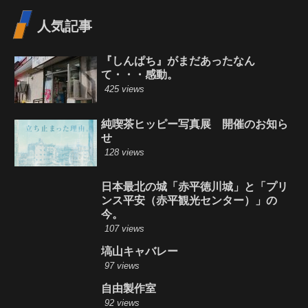
人気記事
『しんぱち』がまだあったなん
て・・・感動。
425 views
純喫茶ヒッピー写真展 開催のお知ら
せ
128 views
日本最北の城「赤平徳川城」と「プリ
ンス平安（赤平観光センター）」の
今。
107 views
塙山キャバレー
97 views
自由製作室
92 views