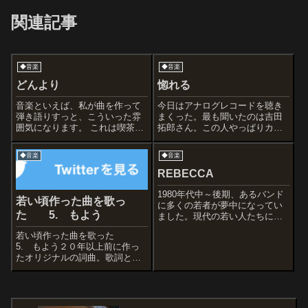
関連記事
◆音楽
◆音楽
どんより
惚れる
音楽といえば、私が曲を作って
今日はアナログレコードを聴き
弾き語りすっと、こういった雰
まくった。最も聞いたのは吉田
囲気になります。 これは喫茶店
拓郎さん。この人やっぱりカッ
やライブハウス、札幌時計台な
コいい。そして中島みゆきさ
どで弾き語り活動してたときの
ん。彼女はもう６０才、大先輩
◆音楽
◆音楽
音源ですが。 自然とマイナー&
だけどこういう女性は最高。二
アンダーな曲調になりますが、
人とも同時に見れるこの動画が
REBECCA
曲をつくろうとすると旋律と詩
好きなんです。永遠の嘘をつい
はいくらでも...
てくれ 吉田拓郎 ...
1980年代中～後期、あるバンド
若い頃作った曲を歌っ
に多くの若者が夢中になってい
た 5. もよう
ました。現代の若い人たちにも
知ってほしいREBECCA。 ボー
若い頃作った曲を歌った
カリストNOKKOが躍動する、ラ
5. もよう２０年以上前に作っ
イブ動画です。
たオリジナルの詞曲。歌詞と、
伴奏コードが書いてある紙を見
ながら弦楽器で伴奏しながら歌
い、レコーダーに自宅で生録音
して再現。そのあと太鼓とかい