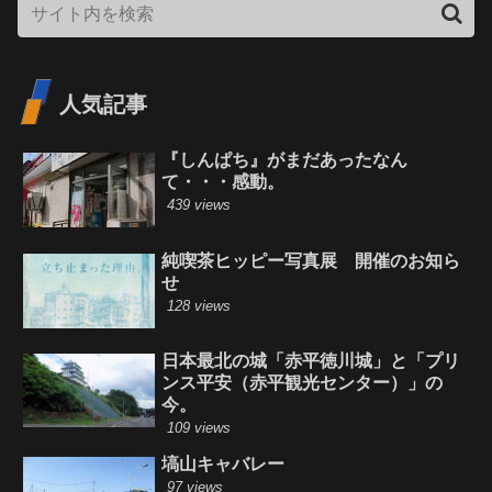
人気記事
『しんぱち』がまだあったなん
て・・・感動。
439 views
純喫茶ヒッピー写真展 開催のお知ら
せ
128 views
日本最北の城「赤平徳川城」と「プリ
ンス平安（赤平観光センター）」の
今。
109 views
塙山キャバレー
97 views