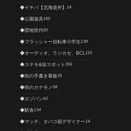
14
◆イチバ【北海道外】
160
◆公園遊具
60
◆団地世代
138
◆フラッシャー自転車小学生
110
◆オーディオ、ラジカセ、BCL
356
◆ステキ&珍スポット
35
◆街の手書き看板
58
◆街のカナモノ
62
◆エゾパン
134
◆駅舎
14
◆マッチ、タバコ箱デザイナー