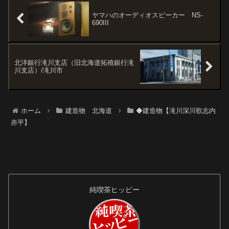
灯油タンク。小さい頃、まさに
こういうと...
ヤマハのオーディオスピーカー NS-
690III
北洋銀行滝川支店（旧北海道拓殖銀行滝
川支店）/滝川市
ホーム
建造物 北海道
◆建造物【滝川深川歌志内
赤平】
純喫茶ヒッピー