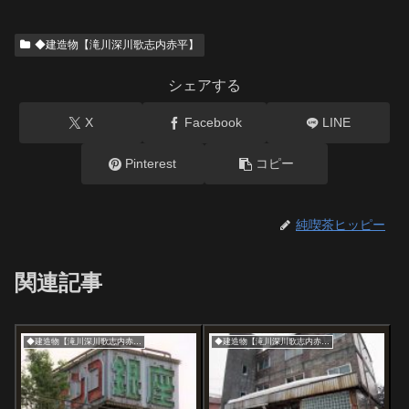
◆建造物【滝川深川歌志内赤平】
シェアする
X
Facebook
LINE
Pinterest
コピー
純喫茶ヒッピー
関連記事
◆建造物【滝川深川歌志内赤平】
◆建造物【滝川深川歌志内赤平】