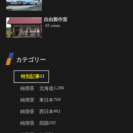
自由製作室
93 views
カテゴリー
21
特別記事
1,286
純喫茶 北海道
704
純喫茶 東日本
461
純喫茶 西日本
102
純喫茶 四国