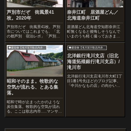
芦別市だぞ 街風景41
奈井江町 居酒屋どん／
枚。2020年
北海道奈井江町
芦別市だぞ 街風景41枚。芦別
居酒屋どん北海道空知郡奈井江
市についてはこれまでも、「北
町無くなると後悔しそうなんで
の都芦別 宿泊レポ」「芦別
いまのうち軽く撮っておきまし
駅」「芦別 道の駅」など、記
た。う～寒いっす。酒は黄桜と
事を書いてきました。下のリン
ころで浦臼町の札幌時計台型レ
◆建造物【滝川深川歌志内赤平】
◆建造物【滝川深川歌志内赤平】
クがそれ。芦別駅前 パチンコ
ストラン・ホワイトハウスが
ギンザいろいろと話題を聞くア
H26にインド料理いしちゃんキ
北洋銀行滝川支店（旧北
シントンホテルさん。名前はワ
ッチンに変わりましたよ。こん
海道拓殖銀行滝川支店）/
シントンとアシベ...
ど行こうかしら。
滝川市
北洋銀行滝川支店滝川市大町1丁
目1番1号先ほどのブログ記事、
昭和そのまま。牧歌的な
「中川かなもの店」の向かいに
空気が流れる、とある集
建つ重厚な建築物。この銀行前
落。
には滝川市の歴史と建造物につ
いて説明されたパネルが建って
昭和で時が止まったかのような
いているので私のような詳しく
炭住集落。牧歌的な空気が流れ
ない者にとっては助かります。
る。ここは歌志内市.....マンサー
この建物は、...
ド型の屋根に出窓スタイル。
「昭和ブルー」。トタン屋根が
日差しを受ける。空き家がとて
も多い。家と家の間の敷地には