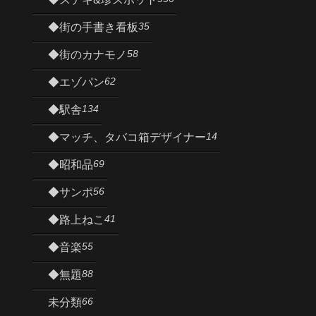
35
◆街の手書き看板
58
◆街のカナモノ
62
◆エゾパン
134
◆駅舎
14
◆マッチ、タバコ箱デザイナー
69
◆昭和品
56
◆サンポ
41
◆路上ねこ
55
◆音楽
88
◆無題
66
未分類