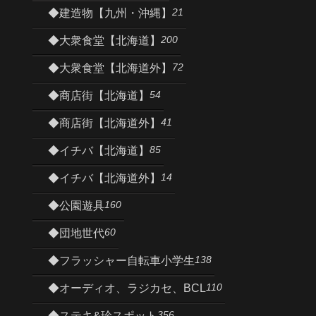
21
◆建造物【九州・沖縄】
200
◆大衆食堂【北海道】
72
◆大衆食堂【北海道外】
54
◆商店街【北海道】
41
◆商店街【北海道外】
85
◆イチバ【北海道】
14
◆イチバ【北海道外】
160
◆公園遊具
60
◆団地世代
138
◆フラッシャー自転車小学生
110
◆オーディオ、ラジカセ、BCL
356
◆ステキ&珍スポット