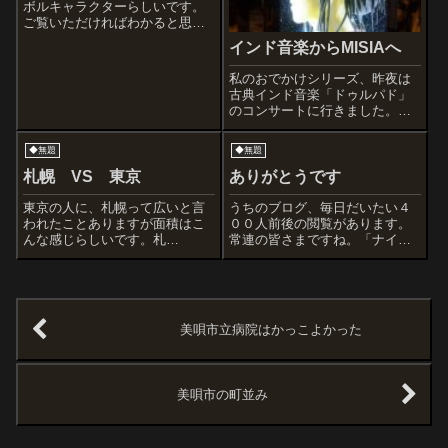
ボルキャラクターらしいです。
ご覧いただければわかると思い
ますが、「詰め込みすぎ」の感
インド音楽からMISIAへ
が・・・。動物（これは白熊じ
ゃないですよね）、山、橋、
私のおでかけシリーズ、昨夜は
川、そしてラーメン。腕のヒラ
古典インド音楽「ドゥルパド」
ヒラ、イメージはプレスリーで
のコンサートに行きました。ボ
しょうか。(これは...
ーカルとスールバハール（シタ
ール系）とパカワジ（両面太
◆無題
◆無題
鼓）という構成です。私はイン
ド音楽はやりませんが、インド
札幌 VS 東京
ありがとうです
音楽は時々聞くと体調がいいよ
うに感じます。漢方...
東京の人に、札幌って広いと言
うちのブログ、毎日だいたい４
われたことありますが面積はこ
００人前後の閲覧があります。
んな感じらしいです。札
常連の皆さまですね。「ナイ
幌 １０４６km²東京２
ス」ボタンを押してくださる人
３区 ６１６km²人口密度
もいて嬉しいです。少しでも楽
は・・・・。
しんでもらえたらいいなーと思
います。JKH
美唄市立病院はかっこよかった
美唄市の町並み