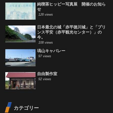
純喫茶ヒッピー写真展 開催のお知ら
せ
128 views
日本最北の城「赤平徳川城」と「プリ
ンス平安（赤平観光センター）」の
今。
108 views
塙山キャバレー
97 views
自由製作室
92 views
カテゴリー