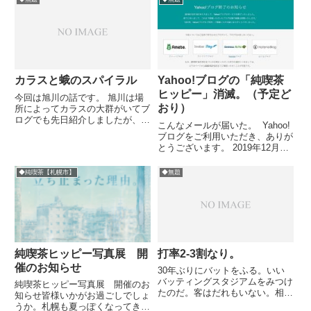
カラスと蛾のスパイラル
Yahoo!ブログの「純喫茶
ヒッピー」消滅。（予定ど
今回は旭川の話です。 旭川は場
おり）
所によってカラスの大群がいてブ
ログでも先日紹介しましたが、今
こんなメールが届いた。 Yahoo!
夏は温暖化の影響かも知れません
ブログをご利用いただき、ありが
が蛾も大量発生しています。それ
とうございます。 2019年12月15
がケータイくらいの大きさのでっ
日をもちまして、Yahoo!ブログ
かい蛾で、繁華街などで蛍光灯周
のサービスを終了いたしました。
◆純喫茶【札幌市】
◆無題
辺などを乱舞しているからたま
終了に伴いまして、これまで投稿
り...
いただいたブログ記事や画像は削
除いたしま...
純喫茶ヒッピー写真展 開
打率2-3割なり。
催のお知らせ
30年ぶりにバットをふる。いい
バッティングスタジアムをみつけ
純喫茶ヒッピー写真展 開催のお
たのだ。客はだれもいない。相手
知らせ皆様いかがお過ごしでしょ
は液晶に映されるピッチャー。ち
うか。札幌も夏っぽくなってきま