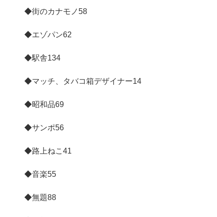
◆街のカナモノ
58
◆エゾパン
62
◆駅舎
134
◆マッチ、タバコ箱デザイナー
14
◆昭和品
69
◆サンポ
56
◆路上ねこ
41
◆音楽
55
◆無題
88