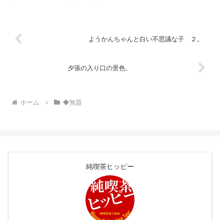
ょっと恥ずかしいけど30球対戦
した。散歩には最適な季節とな
することにした。スピードは100
り、私もぶらぶらしています。さ
キロくらいなのにまるで当たら
て、札幌の喫茶店内で私の写真展
ん。少年草野球時代は主砲クラ
『立ち止まった理由。』を開催し
ス...
ます。路上で偶然に見つけたもの
ようかんちゃんと白い不思議な子 ２。
を...
夕張の入り口の景色。
ホーム
◆無題
純喫茶ヒッピー