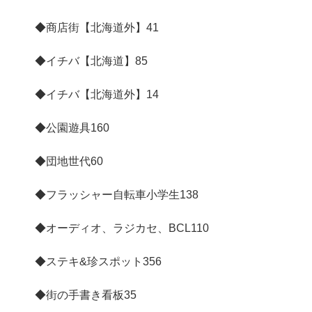
◆商店街【北海道外】
41
◆イチバ【北海道】
85
◆イチバ【北海道外】
14
◆公園遊具
160
◆団地世代
60
◆フラッシャー自転車小学生
138
◆オーディオ、ラジカセ、BCL
110
◆ステキ&珍スポット
356
◆街の手書き看板
35