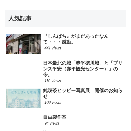
人気記事
『しんぱち』がまだあったなん
て・・・感動。
441 views
日本最北の城「赤平徳川城」と「プリ
ンス平安（赤平観光センター）」の
今。
110 views
純喫茶ヒッピー写真展 開催のお知ら
せ
109 views
自由製作室
94 views