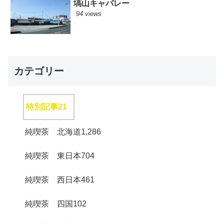
塙山キャバレー
94 views
カテゴリー
特別記事
21
純喫茶 北海道
1,286
純喫茶 東日本
704
純喫茶 西日本
461
純喫茶 四国
102