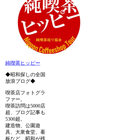
純喫茶ヒッピー
◆昭和探しの全国
放浪ブログ◆
喫茶店フォトグラ
ファー。
喫茶訪問は5000店
超、ブログ記事も
5300超。
建造物、公園遊
具、大衆食堂、看
板など、昭和が残