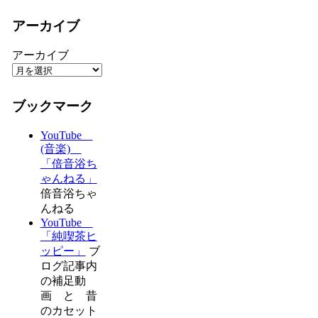
アーカイブ
アーカイブ
ブックマーク
YouTube
(音楽)
「倍音浴ち
ゃんねる」
倍音浴ちゃ
んねる
YouTube
「純喫茶ヒ
ッピー」
ブ
ログ記事内
の補足動
画 と 昔
のカセット