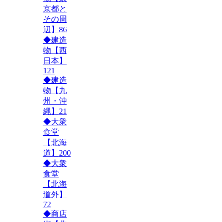
京都と
その周
辺】
86
◆建造
物【西
日本】
121
◆建造
物【九
州・沖
縄】
21
◆大衆
食堂
【北海
道】
200
◆大衆
食堂
【北海
道外】
72
◆商店