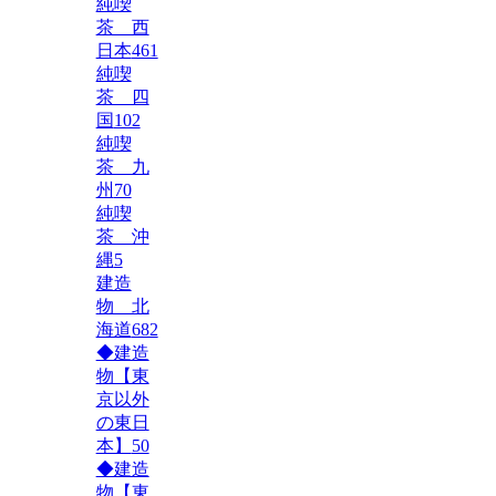
純喫
茶 西
日本
461
純喫
茶 四
国
102
純喫
茶 九
州
70
純喫
茶 沖
縄
5
建造
物 北
海道
682
◆建造
物【東
京以外
の東日
本】
50
◆建造
物【東