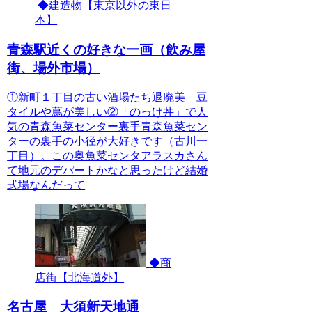
◆建造物【東京以外の東日
本】
青森駅近くの好きな一画（飲み屋
街、場外市場）
①新町１丁目の古い酒場たち退廃美 豆
タイルや蔦が美しい②「のっけ丼」で人
気の青森魚菜センター裏手青森魚菜セン
ターの裏手の小径が大好きです（古川一
丁目）。この奥魚菜センタアラスカさん
て地元のデパートかなと思ったけど結婚
式場なんだって
◆商
店街【北海道外】
名古屋 大須新天地通