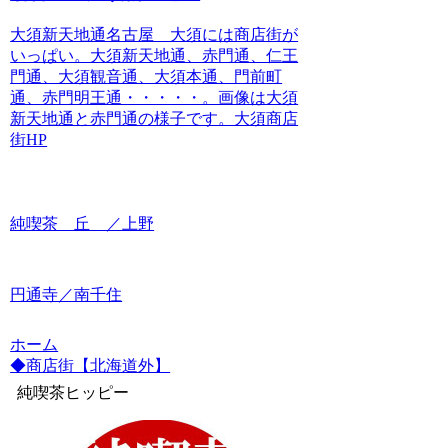
大須新天地通名古屋 大須には商店街が
いっぱい。大須新天地通、赤門通、仁王
門通、大須観音通、大須本通、門前町
通、赤門明王通・・・・・。画像は大須
新天地通と赤門通の様子です。大須商店
街HP
純喫茶 丘 ／上野
円通寺／南千住
ホーム
◆商店街【北海道外】
純喫茶ヒッピー