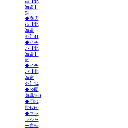
街【北
海道】
54
◆商店
街【北
海道
外】
41
◆イチ
バ【北
海道】
85
◆イチ
バ【北
海道
外】
14
◆公園
遊具
160
◆団地
世代
60
◆フラ
ッシャ
ー自転