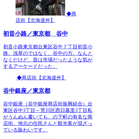
◆商
店街【北海道外】
初音小路／東京都 谷中
初音小路東京都台東区谷中７丁目初音小
路。浅草のではなく、谷中の方。なんと
なくだけど、昔は市場だったような気が
するアーケードだった。
◆商店街【北海道外】
谷中銀座／東京都
谷中銀座（谷中銀座商店街振興組合）台
東区谷中3丁目～荒川区西日暮里3丁目私
がうんぬん書いても、の下町の有名な商
店街。地元の住民さんと観光客が混ざっ
ている賑わいです。