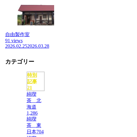
自由製作室
91 views
2026.02.25
2026.03.28
カテゴリー
特別
記事
21
純喫
茶 北
海道
1,286
純喫
茶 東
日本
704