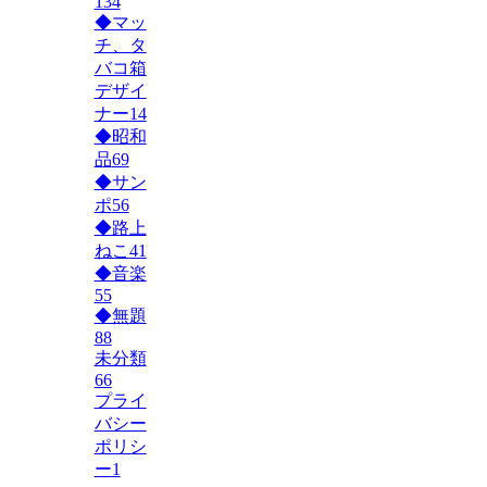
134
◆マッ
チ、タ
バコ箱
デザイ
ナー
14
◆昭和
品
69
◆サン
ポ
56
◆路上
ねこ
41
◆音楽
55
◆無題
88
未分類
66
プライ
バシー
ポリシ
ー
1