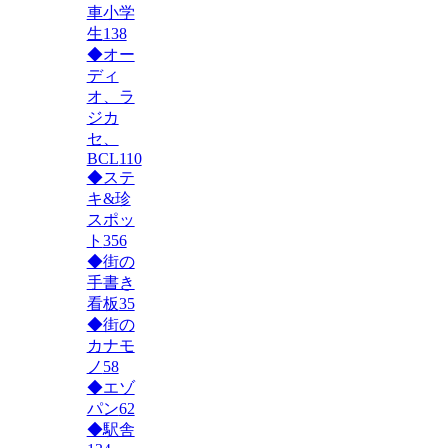
車小学
生
138
◆オー
ディ
オ、ラ
ジカ
セ、
BCL
110
◆ステ
キ&珍
スポッ
ト
356
◆街の
手書き
看板
35
◆街の
カナモ
ノ
58
◆エゾ
パン
62
◆駅舎