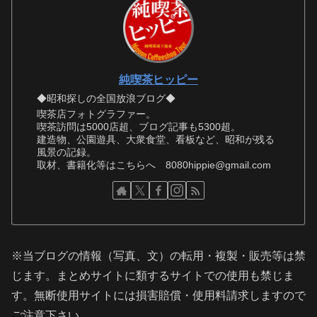
純喫茶ヒッピー
◆昭和探しの全国放浪ブログ◆
喫茶店フォトグラファー。
喫茶訪問は5000店超、ブログ記事も5300超。
建造物、公園遊具、大衆食堂、看板など、昭和が残る
風景の記録。
取材、書籍化等はこちらへ 8080hippie@gmail.com
※当ブログの情報（写真、文）の転用・複製・販売等は禁
じます。まとめサイトに類するサイトでの使用も禁じま
す。無断使用サイトには損害賠償・使用料請求しますので
ご注意下さい。