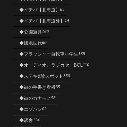
85
◆イチバ【北海道】
14
◆イチバ【北海道外】
160
◆公園遊具
60
◆団地世代
138
◆フラッシャー自転車小学生
110
◆オーディオ、ラジカセ、BCL
356
◆ステキ&珍スポット
35
◆街の手書き看板
58
◆街のカナモノ
62
◆エゾパン
134
◆駅舎