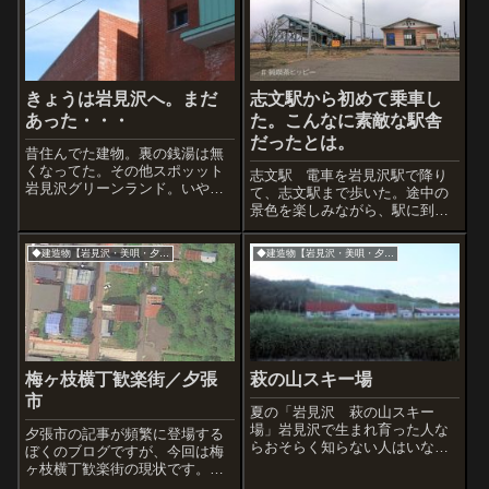
きょうは岩見沢へ。まだ
志文駅から初めて乗車し
あった・・・
た。こんなに素敵な駅舎
だったとは。
昔住んでた建物。裏の銭湯は無
くなってた。その他スポッット
志文駅 電車を岩見沢駅で降り
岩見沢グリーンランド。いや、
て、志文駅まで歩いた。途中の
いまは違う名前になったらし
景色を楽しみながら、駅に到着
い。家の近所にあった「キャン
したけど、中に入ったのもここ
プ」という名の喫茶店。 中が
から乗車するのも初めて。近づ
◆建造物【岩見沢・美唄・夕張市】
◆建造物【岩見沢・美唄・夕張市】
素敵でしょっちゅう行ってまし
くと、うわぁと声が漏れてしま
た。が、いまはノマドという名
うほど魅力的なところだった。
前に。経営者が変わ...
とくにホーム間にかかる木造の
橋。知らなか...
梅ヶ枝横丁歓楽街／夕張
萩の山スキー場
市
夏の「岩見沢 萩の山スキー
場」岩見沢で生まれ育った人な
夕張市の記事が頻繁に登場する
らおそらく知らない人はいない
ぼくのブログですが、今回は梅
地元スキー場で、小学生のと
ヶ枝横丁歓楽街の現状です。撮
き、ここでスキー学習をしたん
影は2020年7月、場所は以下の