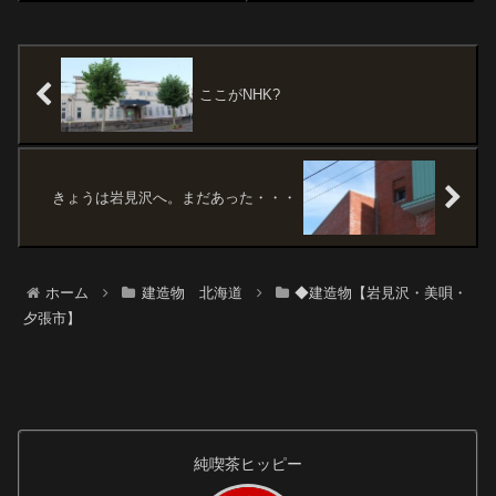
だよ、という方も多いと思う。
Googleマップの付近です。
いつ開設されたのかな（覚えて
Googleマップの航空写真では下
る人いる?）。コースは6種類く
の一角のレポートに相当しま
らいあったはず。A...
す。この写真の一番左端に大き
な道路...
ここがNHK?
きょうは岩見沢へ。まだあった・・・
ホーム
建造物 北海道
◆建造物【岩見沢・美唄・
夕張市】
純喫茶ヒッピー