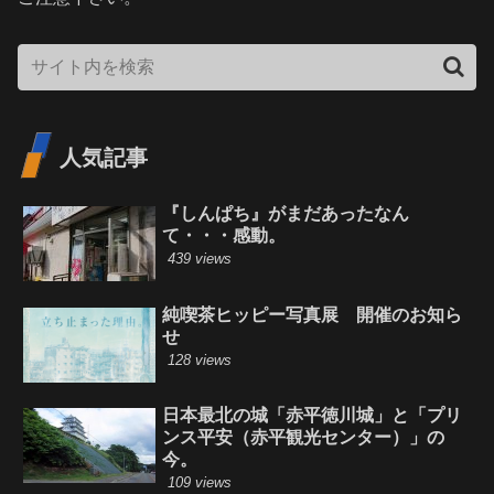
人気記事
『しんぱち』がまだあったなん
て・・・感動。
439 views
純喫茶ヒッピー写真展 開催のお知ら
せ
128 views
日本最北の城「赤平徳川城」と「プリ
ンス平安（赤平観光センター）」の
今。
109 views