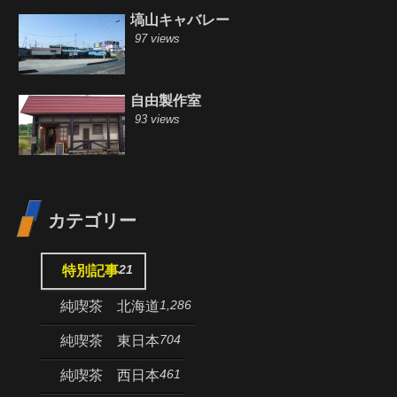
塙山キャバレー
97 views
自由製作室
93 views
カテゴリー
21
特別記事
1,286
純喫茶 北海道
704
純喫茶 東日本
461
純喫茶 西日本