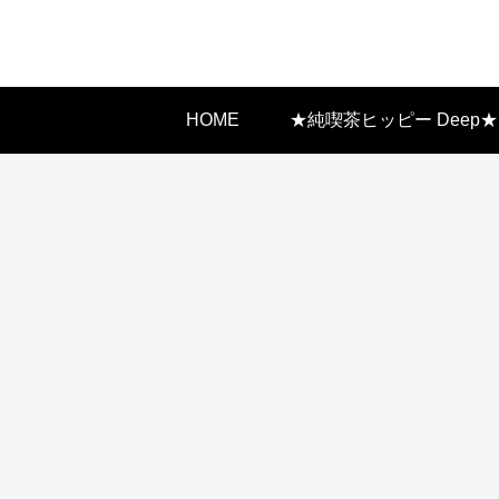
HOME
★純喫茶ヒッピー Deep★