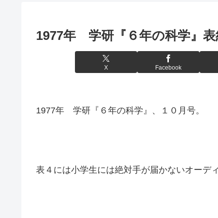
1977年 学研『６年の科学』
X
Facebook
1977年 学研『６年の科学』、１０月号。
表４には小学生には絶対手が届かないオーデ