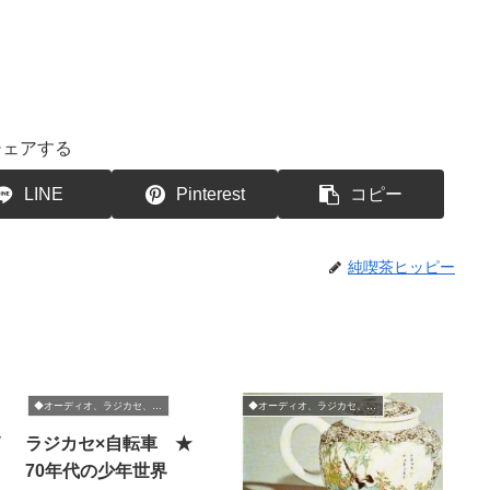
シェアする
LINE
Pinterest
コピー
純喫茶ヒッピー
◆オーディオ、ラジカセ、BCL
◆オーディオ、ラジカセ、BCL
イ
ラジカセ×自転車 ★
70年代の少年世界