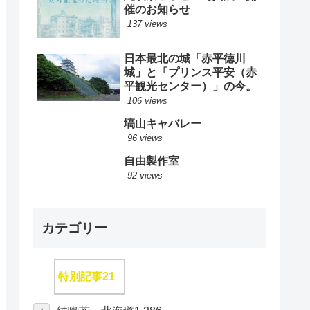
催のお知らせ
137 views
日本最北の城「赤平徳川
城」と「プリンス平安（赤
平観光センター）」の今。
106 views
塙山キャバレー
96 views
自由製作室
92 views
カテゴリー
特別記事
21