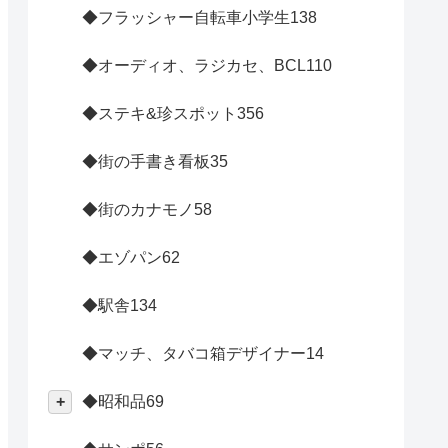
◆フラッシャー自転車小学生
138
◆オーディオ、ラジカセ、BCL
110
◆ステキ&珍スポット
356
◆街の手書き看板
35
◆街のカナモノ
58
◆エゾパン
62
◆駅舎
134
◆マッチ、タバコ箱デザイナー
14
◆昭和品
69