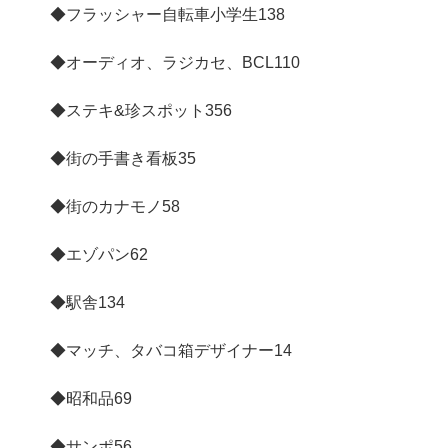
◆フラッシャー自転車小学生
138
◆オーディオ、ラジカセ、BCL
110
◆ステキ&珍スポット
356
◆街の手書き看板
35
◆街のカナモノ
58
◆エゾパン
62
◆駅舎
134
◆マッチ、タバコ箱デザイナー
14
◆昭和品
69
◆サンポ
56