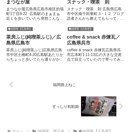
まつなが屋
スナック・喫茶 則
まつなが屋広島県広島市南区的場
スナック・喫茶 則 広島県広島
町1丁目8-22 広島駅のまぁまぁ
市中区南千田東町３−１２ ブログ
近くを歩いていたら突然こんな喫
読者さんから教えてもらって、と
茶に出くわしてしまった。まった
ても気になっていたんで訪問。広
く予期せぬタイミング。駅近くと
電の「御幸橋」という電停で下車
◆純喫茶【広島県】
◆純喫茶【広島県】
いえばこれまでパールという国宝
した。でも工事のための休業中だ
茶房ふじ(純喫茶ふじ)／広
coffee & snack 赤煉瓦／
級の喫茶があった(現在は映画館
った。ついてねーなー。 黒い
のフロア内に今どきのカフ...
テントってありそで無い...
島県広島市
広島県呉市
茶房ふじ(純喫茶ふじ)広島県広島
coffee & snack 赤煉瓦広島県呉
市中区土橋町4-20広島駅あたりか
市広本町1-11-13広の大きな交差
らちょっと歩いてたら通りがかっ
点で目立っていたので寄ってみた
た喫茶。電話帳でチェックした
けど、すごい良かったキッサ。テ
「ふじ」って名前の喫茶店でし
ントがナイス。屋根付き。ちょっ
た。煙草屋を兼ねていらっしゃる
とスペーシー。ぐぉ、なんだあ
ようです。緑色のテントが印象
れ、すてき!!!まさに芸術作品でし
的。さっそく入店してみよ
ょう。石...
福岡路上ねこ
う・・...
ずっしり粒餡姫
ホーム
純喫茶 西日本
◆純喫茶【広島県】