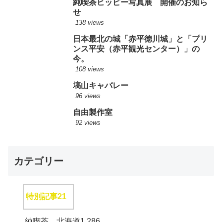
純喫茶ヒッピー写真展 開催のお知ら
せ
138 views
日本最北の城「赤平徳川城」と「プリ
ンス平安（赤平観光センター）」の
今。
108 views
塙山キャバレー
96 views
自由製作室
92 views
カテゴリー
特別記事
21
純喫茶 北海道
1,286