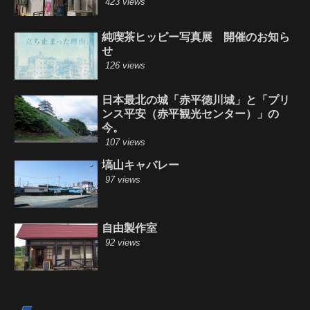
423 views
純喫茶ヒッピー写真展 開催のお知ら
せ
126 views
日本最北の城「赤平徳川城」と「プリ
ンス平安（赤平観光センター）」の
今。
107 views
塙山キャバレー
97 views
自由製作室
92 views