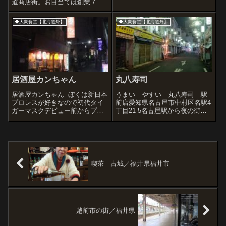
道商店街。お目当ては創業７０
年の喫茶むらかみさん。あ、見
えてきました。ショーウインド
◆大衆食堂【北海道外】
◆大衆食堂【北海道外】
ーやタイル、優勝旗のような特
大のれん、古いガラスなど、こ
れはもうたまらんです。棚の上
はステンレスか...
居酒屋カンちゃん
丸八寿司
居酒屋カンちゃん ぼくは新日本
うまい やすい 丸八寿司 駅
プロレスが好きなので初代タイ
前店愛知県名古屋市中村区名駅4
ガーマスクデビュー前からプロ
丁目21-5名古屋駅から夜の街を
レスを楽しんできたのです。プ
てくてく歩きます、途中、スペ
ロレスは勝敗より選手の感情の
ーシーな街灯を楽しみながら。
変化や爆発力が魅力だと思いま
UFOの群来・・・北海道人のぼ
す。なので引退したレスラーさ
くとしては、北海道以外で寿司
んが開業している店によく足を
食うのは東京の江戸前以外は初
運びます。東...
めてかも...
喫茶 古城／福井県福井市
越前市の街／福井県