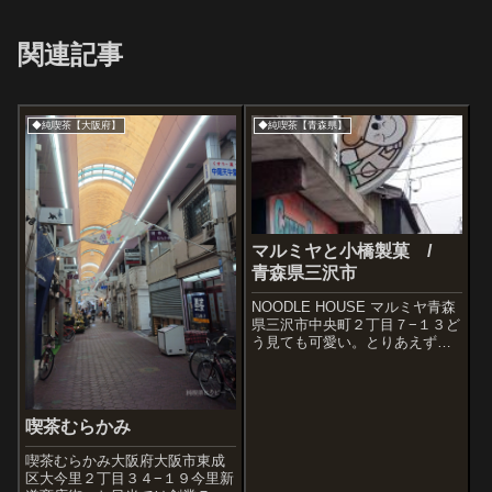
関連記事
◆純喫茶【大阪府】
◆純喫茶【青森県】
マルミヤと小橋製菓 /
青森県三沢市
NOODLE HOUSE マルミヤ青森
県三沢市中央町２丁目７−１３ど
う見ても可愛い。とりあえず入
ってみよう。『チーズロール』
がとってもアピールされてい
る。チーズロールって何かわか
らないから頼んでみます（テイ
喫茶むらかみ
クアウト）。アメリカンな雰囲
気うん...
喫茶むらかみ大阪府大阪市東成
区大今里２丁目３４−１９今里新