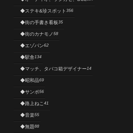
356
◆ステキ&珍スポット
35
◆街の手書き看板
58
◆街のカナモノ
62
◆エゾパン
134
◆駅舎
14
◆マッチ、タバコ箱デザイナー
69
◆昭和品
56
◆サンポ
41
◆路上ねこ
55
◆音楽
88
◆無題