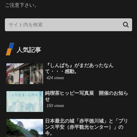
ご注意下さい。
人気記事
『しんぱち』がまだあったなん
て・・・感動。
424 views
純喫茶ヒッピー写真展 開催のお知ら
せ
150 views
日本最北の城「赤平徳川城」と「プリ
ンス平安（赤平観光センター）」の
今。