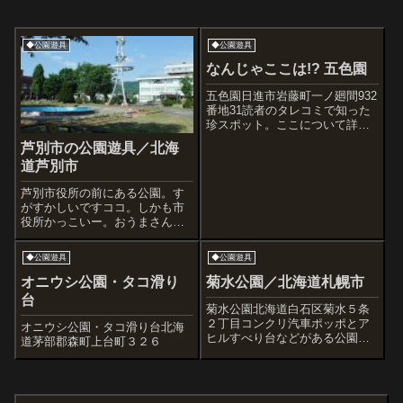
◆公園遊具
◆公園遊具
なんじゃここは!? 五色園
五色園日進市岩藤町一ノ廻間932
番地31読者のタレコミで知った
珍スポット。ここについて詳し
くわからないままだけど、入場
芦別市の公園遊具／北海
無料とのことで行ってみること
道芦別市
に。日進市のweb説明によると
以下のような案内があります。
芦別市役所の前にある公園。す
『20万坪の広大な敷地に、親鸞
がすかしいですココ。しかも市
聖人の...
役所かっこいー。おうまさん＆
ぞーさん。クレイジーカラーで
す。ケロたん水道。うしろケロ
◆公園遊具
◆公園遊具
たん。国道にでるとこんなオブ
ジェが。役所前のものとちょっ
オニウシ公園・タコ滑り
菊水公園／北海道札幌市
と似ていますね。ん。 また公
台
園みたいもの発見...
菊水公園北海道白石区菊水５条
２丁目コンクリ汽車ポッポとア
オニウシ公園・タコ滑り台北海
ヒルすべり台などがある公園。
道茅部郡森町上台町３２６
白石区はバラのモチーフが古典
的&優雅ですね。203.11.15お見
舞い帰りに。