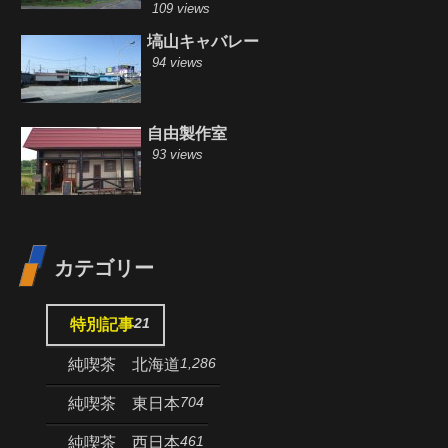
109 views
塙山キャバレー
94 views
自由製作室
93 views
カテゴリー
21
特別記事
1,286
純喫茶 北海道
704
純喫茶 東日本
461
純喫茶 西日本