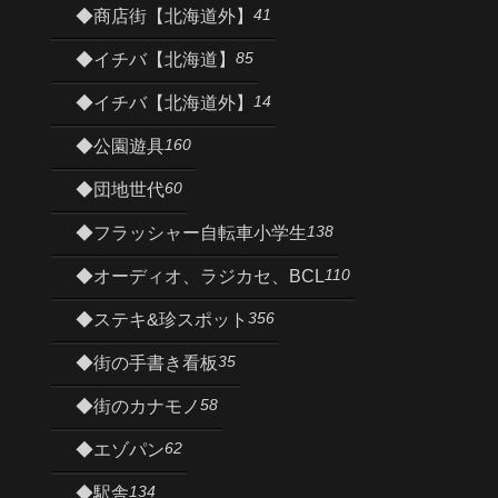
41
◆商店街【北海道外】
85
◆イチバ【北海道】
14
◆イチバ【北海道外】
160
◆公園遊具
60
◆団地世代
138
◆フラッシャー自転車小学生
110
◆オーディオ、ラジカセ、BCL
356
◆ステキ&珍スポット
35
◆街の手書き看板
58
◆街のカナモノ
62
◆エゾパン
134
◆駅舎