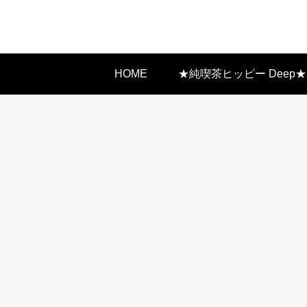
HOME
★純喫茶ヒッピー Deep★