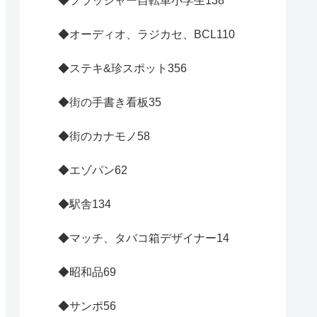
◆フラッシャー自転車小学生
138
◆オーディオ、ラジカセ、BCL
110
◆ステキ&珍スポット
356
◆街の手書き看板
35
◆街のカナモノ
58
◆エゾパン
62
◆駅舎
134
◆マッチ、タバコ箱デザイナー
14
◆昭和品
69
◆サンポ
56