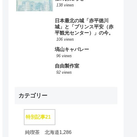
138 views
日本最北の城「赤平徳川
城」と「プリンス平安（赤
平観光センター）」の今。
106 views
塙山キャバレー
96 views
自由製作室
92 views
カテゴリー
特別記事
21
純喫茶 北海道
1,286