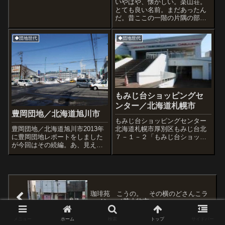
いやはや、懐かしい。楽山荘。
とても良い名前。まだあったん
だ。昔ここの一階の片隅の部屋
で、男友達二人がルームシェア
していて遊びに行ったもので
◆団地世代
◆団地世代
す。トイレとシャワーは共同、
当時でさえ市内での激安賃貸物
件だったのに、六畳か四畳半の
一部屋を割り勘で住...
もみじ台ショッピングセ
ンター／北海道札幌市
豊岡団地／北海道旭川市
もみじ台ショッピングセンター
豊岡団地／北海道旭川市2013年
北海道札幌市厚別区もみじ台北
に豊岡団地レポートをしました
７－１－２「もみじ台ショッピ
が今回はその続編。あ、見えて
ングセンター」は札幌市厚別区
きた。近づくとあの喫茶店「歩
の地域スーパー「ホクノー」さ
知」も見えてきた。「歩知」っ
んが１９７６年に開業した商業
ていい名前ですね。歩いて知
施設。ロケーションは「札幌市
る・・・まさに旅。ほとんど一
営住宅もみじ台団地」の中心に
人旅なのでたまに記念写真撮り
位置しており、団...
ます。・・・あ...
珈琲苑 こうの。 その横のどさんこラ
ーメン。／苫小牧市
メニュー
ホーム
検索
トップ
サイドバー