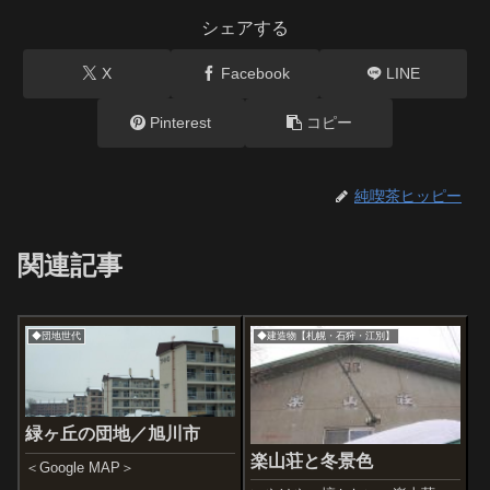
シェアする
X
Facebook
LINE
Pinterest
コピー
純喫茶ヒッピー
関連記事
◆団地世代
◆建造物【札幌・石狩・江別】
緑ヶ丘の団地／旭川市
楽山荘と冬景色
＜Google MAP＞