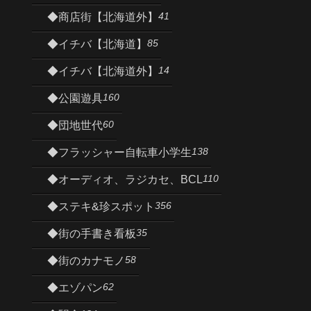
41
◆商店街【北海道外】
85
◆イチバ【北海道】
14
◆イチバ【北海道外】
160
◆公園遊具
60
◆団地世代
138
◆フラッシャー自転車小学生
110
◆オーディオ、ラジカセ、BCL
356
◆ステキ&珍スポット
35
◆街の手書き看板
58
◆街のカナモノ
62
◆エゾパン