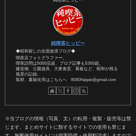
純喫茶ヒッピー
純喫茶ヒッピー
◆昭和探しの全国放浪ブログ◆
喫茶店フォトグラファー。
喫茶訪問は5000店超、ブログ記事も5300超。
建造物、公園遊具、大衆食堂、看板など、昭和が残る
風景の記録。
取材、書籍化等はこちらへ 8080hippie@gmail.com
※当ブログの情報（写真、文）の転用・複製・販売等は禁
じます。まとめサイトに類するサイトでの使用も禁じま
す。無断使用サイトには損害賠償・使用料請求しますので