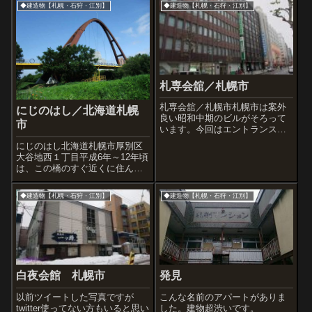
◆建造物【札幌・石狩・江別】
◆建造物【札幌・石狩・江別】
札専会舘／札幌市
札専会舘／札幌市札幌市は案外
にじのはし／北海道札幌
良い昭和中期のビルがそろって
市
います。今回はエントランスの
みだけど札専会舘をアップ。
にじのはし北海道札幌市厚別区
2017年ちなみに札専会舘隣のビ
大谷地西１丁目平成6年～12年頃
ルも素晴らしいですよ。(札幌中
は、この橋のすぐ近くに住んで
央信組)札専会舘のエントランス
いました。厚別川に架かるアー
に貼られたタイルはひとつひと
チ型の大きな橋です。七色の輪
つ焼き物で...
◆建造物【札幌・石狩・江別】
◆建造物【札幌・石狩・江別】
で飾られたその姿はいつも目を
楽しませてくれたものです。橋
は白石サイクリングロードをつ
ないでいて、...
白夜会館 札幌市
発見
以前ツイートした写真ですが
こんな名前のアパートがありま
twitter使ってない方もいると思い
した。建物超渋いです。