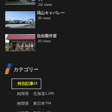
110 views
塙山キャバレー
96 views
自由製作室
93 views
カテゴリー
21
特別記事
1,286
純喫茶 北海道
704
純喫茶 東日本