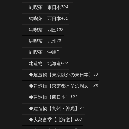
704
純喫茶 東日本
461
純喫茶 西日本
102
純喫茶 四国
70
純喫茶 九州
5
純喫茶 沖縄
682
建造物 北海道
50
◆建造物【東京以外の東日本】
86
◆建造物【東京都とその周辺】
121
◆建造物【西日本】
21
◆建造物【九州・沖縄】
200
◆大衆食堂【北海道】