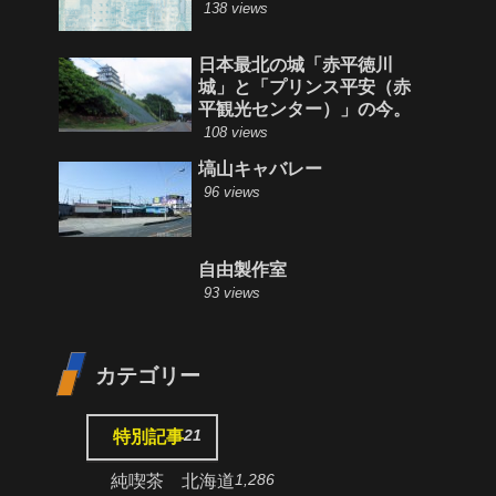
138 views
日本最北の城「赤平徳川
城」と「プリンス平安（赤
平観光センター）」の今。
108 views
塙山キャバレー
96 views
自由製作室
93 views
カテゴリー
21
特別記事
1,286
純喫茶 北海道