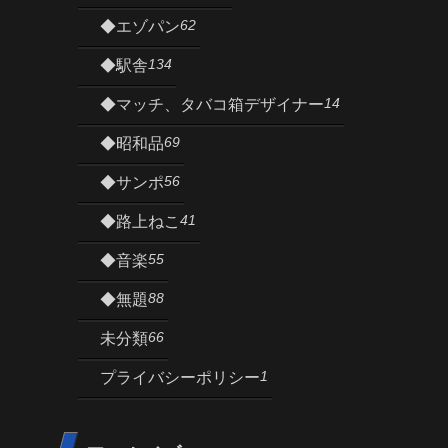
62
◆エゾパン
134
◆駅舎
14
◆マッチ、タバコ箱デザイナー
69
◆昭和品
56
◆サンポ
41
◆路上ねこ
55
◆音楽
88
◆無題
66
未分類
1
プライバシーポリシー