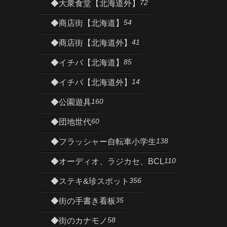
72
◆大衆食堂【北海道外】
54
◆商店街【北海道】
41
◆商店街【北海道外】
85
◆イチバ【北海道】
14
◆イチバ【北海道外】
160
◆公園遊具
60
◆団地世代
138
◆フラッシャー自転車小学生
110
◆オーディオ、ラジカセ、BCL
356
◆ステキ&珍スポット
35
◆街の手書き看板
58
◆街のカナモノ