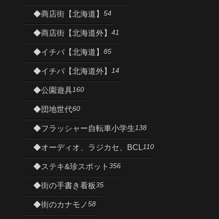
54
◆商店街【北海道】
41
◆商店街【北海道外】
85
◆イチバ【北海道】
14
◆イチバ【北海道外】
160
◆公園遊具
60
◆団地世代
138
◆フラッシャー自転車小学生
110
◆オーディオ、ラジカセ、BCL
356
◆ステキ&珍スポット
35
◆街の手書き看板
58
◆街のカナモノ