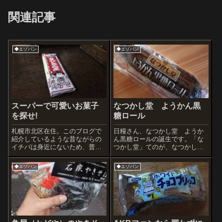
関連記事
◆エゾパン
◆エゾパン
スーパーで可愛いお菓子
なつかし堂 ようかん黒
を探せ!
糖ロール
札幌市北区在住。このブログで
日糧さん、なつかし堂 ようか
紹介しているような昔ながらの
ん黒糖ロールの誕生です。「な
イチバは身近にないため、普段
つかし堂」てのが、なつかしさ
は普通のスーパーマーケットで
を醸し出してるけど・・・・北
買い物をします。野菜ジュース
海道・東北以外の人には よう
◆エゾパン
◆エゾパン
やパンなどお決まりの品をカゴ
かんパンは懐かしいどころか衝
に入れたら、あとは可愛いお菓
撃なのでは？確かに北海道の人
子がないだろうかと物色。今回
にとっては既に懐かしいレベル
購入はこれらでご...
に達してるかも。...