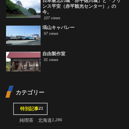
日本最北の城「赤平徳川城」と「プリ
ンス平安（赤平観光センター）」の
今。
107 views
塙山キャバレー
97 views
自由製作室
91 views
カテゴリー
21
特別記事
1,286
純喫茶 北海道