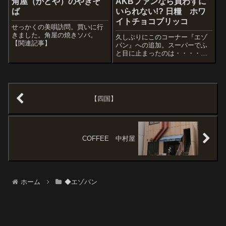
角屋（かどや）のやきそ
AKBファンなら買わずに
ば
いられない!? 日糧 ホワ
イトチョコブリッコ
せっかくの美唄訪問。買いに行
きました。角屋の焼きソバ。
久しぶりにこのコーナー『エゾ
【関連記事】
パン』への追加。スーパーでふ
と目に止まったのは・・・・。
ついにチョコブリッコに新種
が。ホワイトチョコブリッコ。
松田聖子さんをイメージしたら
しいアイドルのチョッコチャン
には、ホワイト版にも熱烈なフ
【四国】
ァンが健在のようだ...
COFFEE 中村屋
ホーム
◆エゾパン