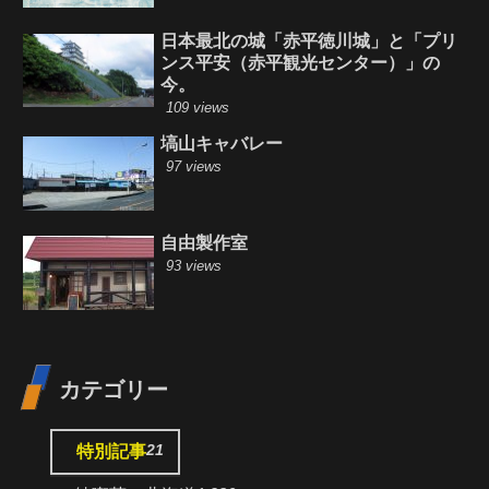
日本最北の城「赤平徳川城」と「プリ
ンス平安（赤平観光センター）」の
今。
109 views
塙山キャバレー
97 views
自由製作室
93 views
カテゴリー
21
特別記事