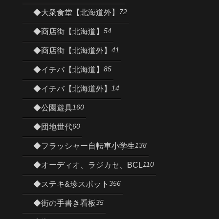
72
◆大衆食堂【北海道外】
54
◆商店街【北海道】
41
◆商店街【北海道外】
85
◆イチバ【北海道】
14
◆イチバ【北海道外】
160
◆公園遊具
60
◆団地世代
138
◆フラッシャー自転車小学生
110
◆オーディオ、ラジカセ、BCL
356
◆ステキ&珍スポット
35
◆街の手書き看板