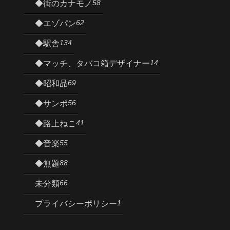
58
◆街のカナモノ
62
◆エゾパン
134
◆駅舎
14
◆マッチ、タバコ箱デザイナー
69
◆昭和品
56
◆サンポ
41
◆路上ねこ
55
◆音楽
88
◆無題
66
未分類
1
プライバシーポリシー