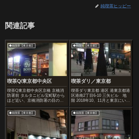
純喫茶ヒッピー
関連記事
◆純喫茶【東京都】
◆純喫茶【東京都】
喫茶Q/東京都中央区
喫茶ダリ／東京都
喫茶Q東京都中央区京橋 京橋消
喫茶ダリ東京都 港区 港東京都港
防署前 タルタニビル宝町駅から
区港南2丁目6-10 三矢ビル 地
ほど近い、京橋消防署の目の前
階 2018年10、11月と東京にいた
にある面白い店名の喫茶さん。
のですが、品川駅周辺を散策。
私の場合は、特撮『ウルトラ
品川って大きな会社が多いので
◆純喫茶【東京都】
◆純喫茶【東京都】
Q』をどうしても思い出してし
ほぼほぼ無機質なビルしかない
まうのだけど、本当はご兄弟が
イメージ。想像どおり、ありえ
久という寿司屋をやっているこ
ないほどの数の人波にもま...
とに由来してい...