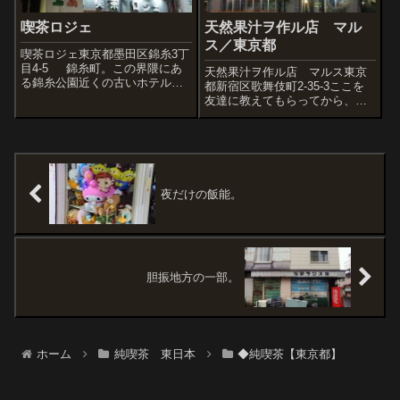
喫茶ロジェ
天然果汁ヲ作ル店 マル
ス／東京都
喫茶ロジェ東京都墨田区錦糸3丁
目4-5 錦糸町。この界隈にあ
天然果汁ヲ作ル店 マルス東京
る錦糸公園近くの古いホテルに
都新宿区歌舞伎町2-35-3ここを
泊まっていたんで近所を散歩。
友達に教えてもらってから、も
そしたら喫茶ロジェに遭遇。一
う何度目の訪問でしょうか。さ
応入っとくかと。そしたらこ
そっく入ろうと思ったらアラ
こ、ほぼ２４時間営業してるん
マ、小さな看板が。まもなくマ
だって。さすが眠らぬ錦糸町
マさんが出てきてくれて入店。
だ。 ...
ほっ。しぼりたてのジュースを
いただきまー...
夜だけの飯能。
胆振地方の一部。
ホーム
純喫茶 東日本
◆純喫茶【東京都】