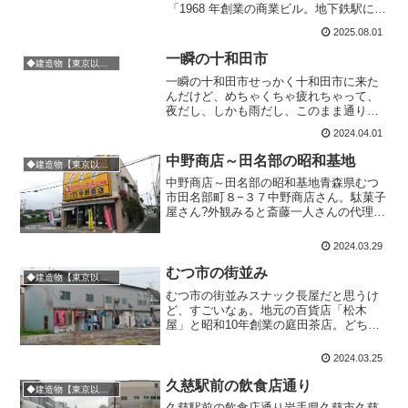
「1968 年創業の商業ビル。地下鉄駅に直
結。立ち飲み屋、レストラン、ショップ
2025.08.01
がある。」とのことです。あとで行って
みっかな。実は昼どきでして。腹減った
一瞬の十和田市
◆建造物【東京以外の東日本】
から「ぷらむ」さんに...
一瞬の十和田市せっかく十和田市に来た
んだけど、めちゃくちゃ疲れちゃって、
夜だし、しかも雨だし、このまま通りす
ぎちゃった…。いつかゆっくり見たい
2024.04.01
な。
中野商店～田名部の昭和基地
◆建造物【東京以外の東日本】
中野商店～田名部の昭和基地青森県むつ
市田名部町８−３７中野商店さん。駄菓子
屋さん?外観みると斎藤一人さんの代理店
でもあるんだ!店内でご主人や奥様とお話
していると、「隣の博物館も見てくださ
2024.03.29
い」と一旦外にでて倉庫のようなスペー
スに案内してくださ...
むつ市の街並み
◆建造物【東京以外の東日本】
むつ市の街並みスナック長屋だと思うけ
ど、すごいなぁ。地元の百貨店「松木
屋」と昭和10年創業の庭田茶店。どちら
も歴史を感じる。松木屋下、赤いトタン
屋根の大きな建物役割の終えたものたち
2024.03.25
理容サワダマニアに有名なとびない旅
館。座敷わらしとオーナーの...
久慈駅前の飲食店通り
◆建造物【東京以外の東日本】
久慈駅前の飲食店通り岩手県久慈市久慈