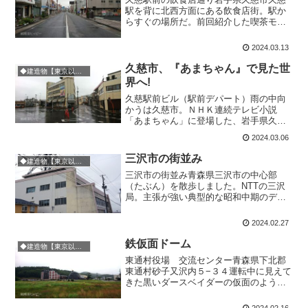
駅を背に北西方面にある飲食店街。駅か
らすぐの場所だ。前回紹介した喫茶モカ
もここにある。なかなか趣のある店が多
かったので撮影しておいた。
2024.03.13
久慈市、『あまちゃん』で見た世
◆建造物【東京以外の東日本】
界へ!
久慈駅前ビル（駅前デパート）雨の中向
かうは久慈市。ＮＨＫ連続テレビ小説
「あまちゃん」に登場した、岩手県久慈
市の「久慈駅前ビル」、「駅前デパー
2024.03.06
ト」。あるいは、通称「あまちゃんビ
ル」。個人的にNHK連続テレビ小説は見
三沢市の街並み
◆建造物【東京以外の東日本】
ないけど、「あまちゃん」は当...
三沢市の街並み青森県三沢市の中心部
（たぶん）を散歩しました。NTTの三沢
局。主張が強い典型的な昭和中期のデザ
イン。元喫茶店か何かだろうか。いろい
ろとすごい。宝石・メガネの金光堂とそ
2024.02.27
の並び。もうほんとに昭和建築博覧会状
態で見ごたえたっぷり。金...
鉄仮面ドーム
◆建造物【東京以外の東日本】
東通村役場 交流センター青森県下北郡
東通村砂子又沢内５−３４運転中に見えて
きた黒いダースベイダーの仮面のような
建造物。鉄人28号のようにも、マリオの
敵キャラ「メット」のようでもある。こ
2024.02.16