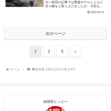
台へ前回の記事では廃墟ホテルとともに
吊り橋をと取り上げましたが、今回も別
の吊り橋が登場します。鬼怒楯岩大吊
2023.05.27
橋。大きいですね!渡ってみようっと。鬼
怒太さんがいました。うひょ～ 絶景じ
ゃ。看板によると徒歩１０...
次のページ
次
1
2
5
へ
ホーム
◆建造物【東京以外の東日本】
純喫茶ヒッピー