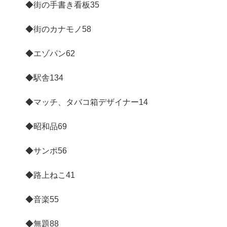
◆街の手書き看板
35
◆街のカナモノ
58
◆エゾパン
62
◆駅舎
134
◆マッチ、タバコ箱デザイナー
14
◆昭和品
69
◆サンポ
56
◆路上ねこ
41
◆音楽
55
◆無題
88