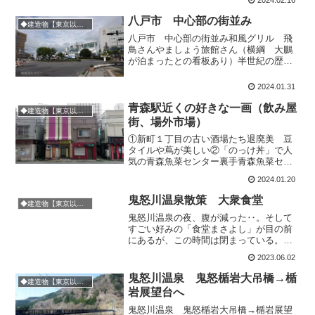
こは東通村。奇抜な建物群はその役場な
のだった。鉄仮面ドー...
八戸市 中心部の街並み
◆建造物【東京以外の東日本】
八戸市 中心部の街並み和風グリル 飛
鳥さんやましょう旅館さん（横綱 大鵬
が泊まったとの看板あり）半世紀の歴史
を持つ いわとくパルコさん運営会社は
破産してしまったそうですがビルとテナ
2024.01.31
ントたちは残っています。郷土料理のば
んやさんどちらもになる、...
青森駅近くの好きな一画（飲み屋
◆建造物【東京以外の東日本】
街、場外市場）
①新町１丁目の古い酒場たち退廃美 豆
タイルや蔦が美しい②「のっけ丼」で人
気の青森魚菜センター裏手青森魚菜セン
ターの裏手の小径が大好きです（古川一
2024.01.20
丁目）。この奥魚菜センタアラスカさん
て地元のデパートかなと思ったけど結婚
鬼怒川温泉散策 大衆食堂
◆建造物【東京以外の東日本】
式場なんだって
鬼怒川温泉の夜、腹が減った‥。そして
すごい好みの「食堂まさよし」が目の前
にあるが、この時間は閉まっている。ど
ツボ。素晴らしいですね。翌朝は営業し
2023.06.02
てましたよ。さて、「食堂まさよし」が
閉まっていたので、営業している食堂を
鬼怒川温泉 鬼怒楯岩大吊橋→楯
◆建造物【東京以外の東日本】
探したがほとんどない。た...
岩展望台へ
鬼怒川温泉 鬼怒楯岩大吊橋→楯岩展望