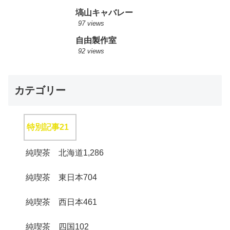
塙山キャバレー
97 views
自由製作室
92 views
カテゴリー
特別記事
21
純喫茶 北海道
1,286
純喫茶 東日本
704
純喫茶 西日本
461
純喫茶 四国
102