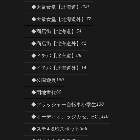
200
◆大衆食堂【北海道】
72
◆大衆食堂【北海道外】
54
◆商店街【北海道】
41
◆商店街【北海道外】
85
◆イチバ【北海道】
14
◆イチバ【北海道外】
160
◆公園遊具
60
◆団地世代
138
◆フラッシャー自転車小学生
110
◆オーディオ、ラジカセ、BCL
356
◆ステキ&珍スポット