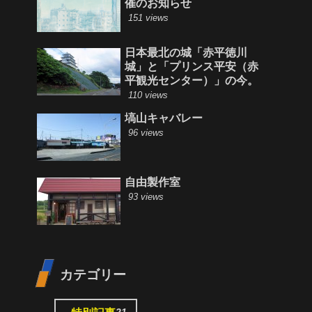
催のお知らせ
151 views
日本最北の城「赤平徳川
城」と「プリンス平安（赤
平観光センター）」の今。
110 views
塙山キャバレー
96 views
自由製作室
93 views
カテゴリー
21