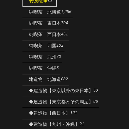
特別記事
1,286
純喫茶 北海道
704
純喫茶 東日本
461
純喫茶 西日本
102
純喫茶 四国
70
純喫茶 九州
5
純喫茶 沖縄
682
建造物 北海道
50
◆建造物【東京以外の東日本】
86
◆建造物【東京都とその周辺】
121
◆建造物【西日本】
21
◆建造物【九州・沖縄】