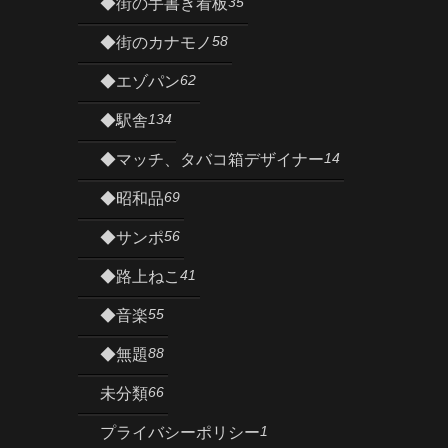
35
◆街の手書き看板
58
◆街のカナモノ
62
◆エゾパン
134
◆駅舎
14
◆マッチ、タバコ箱デザイナー
69
◆昭和品
56
◆サンポ
41
◆路上ねこ
55
◆音楽
88
◆無題
66
未分類
1
プライバシーポリシー