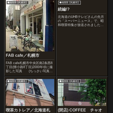
◆純喫茶【札幌市】
◆純喫茶【札幌市】
続編!?
北海道のUHBテレビさんの先月
の「スーパーニュース」で、昭
和喫茶特集が放送されました
が・・・・。【第一回放送時】
好評だったようで、続編が検討
されています!ありがたいです
ね。さて、次はどの喫茶にしま
しょうか。詳細はまた今度。北
海道の方はどうぞ...
FAB cafe／札幌市
FAB cafe札幌市中央区南2条西8
丁目(狸小路8丁目)2000年頃に撮
影した写真 (ちっさい写真し
か手元になかっ
た)↓2009.102010.5FAB cafeさ
◆純喫茶【札幌市】
◆純喫茶【札幌市】
ん。狸小路のアーケードがなく
なった頃に見えてくる白を基調
とした喫茶。穴場...
喫茶カトレア／北海道札
(閉店) COFFEE チャオ