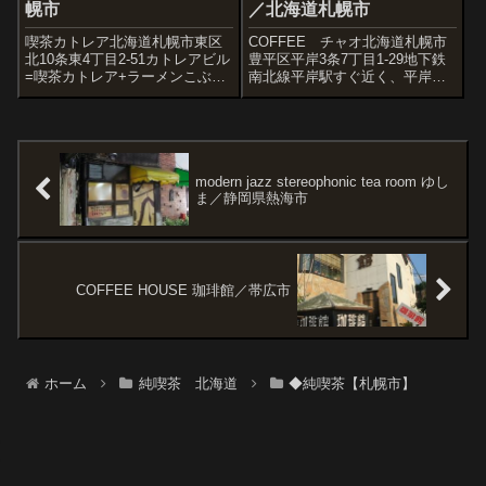
幌市
／北海道札幌市
喫茶カトレア北海道札幌市東区
COFFEE チャオ北海道札幌市
北10条東4丁目2-51カトレアビル
豊平区平岸3条7丁目1-29地下鉄
=喫茶カトレア+ラーメンこぶ
南北線平岸駅すぐ近く、平岸街
し。コーヒーで一服です。プロ
道沿いにあるベテラン喫茶で
野球グッズ展示コーナーもあり
す。店内はイージーリスニング
ます。(写真左奥)お菓子もちょっ
が流れ、落ち着く雰囲気。振り
と付きました<前回>
子時計など古物が多数飾ってあ
ります。窓のオレンジカーテン
やカウン...
modern jazz stereophonic tea room ゆし
ま／静岡県熱海市
COFFEE HOUSE 珈琲館／帯広市
ホーム
純喫茶 北海道
◆純喫茶【札幌市】