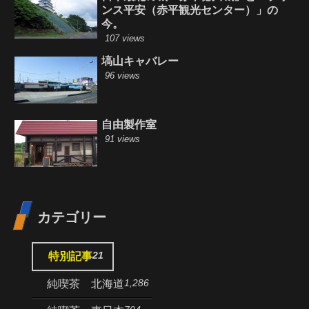
ンス平安（赤平観光センター）」の
今。
107 views
塙山キャバレー
96 views
自由製作室
91 views
カテゴリー
21
特別記事
1,286
純喫茶 北海道