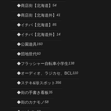
54
◆商店街【北海道】
41
◆商店街【北海道外】
85
◆イチバ【北海道】
14
◆イチバ【北海道外】
160
◆公園遊具
60
◆団地世代
138
◆フラッシャー自転車小学生
110
◆オーディオ、ラジカセ、BCL
356
◆ステキ&珍スポット
35
◆街の手書き看板
58
◆街のカナモノ