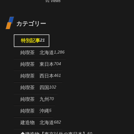
91 views
カテゴリー
21
特別記事
1,286
純喫茶 北海道
704
純喫茶 東日本
461
純喫茶 西日本
102
純喫茶 四国
70
純喫茶 九州
5
純喫茶 沖縄
682
建造物 北海道
50