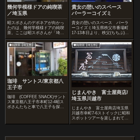
幾何学模様ドアの純喫茶
貴女の憩いのスペース
／埼玉県
パーラーコイズミ
昭スポさんのデボネアが向かっ
貴女の憩いのスペース パーラ
たのは、幾何学模様ドアの純喫
ーコイズミ埼玉県秩父市番場町
茶。ここは昭スポさんが「埼玉
17-13本日より、秩父(ちちぶ)の
で最も好きな喫茶」ということ
プチレポートを連載します。こ
ですが、到着するまで今日営業
れは一年半ちかく前、昨年2020
◆純喫茶【埼玉県】
◆純喫茶【埼玉県】
しているかどうかは謎だったん
年2月の訪問。この頃は、まだコ
で、営業中を確認した我々三人
ロナが他人事だった頃でコロナ
は飛びはねんばかりに喜びまし
対策でマスクしている人もほと
た。さて店内は期...
ん...
珈琲 サントス/東京都八
王子市
じまんやき 富士屋商店/
珈琲 (COFFEE SNACK)サント
埼玉県川越市
ス東京都八王子市本町12-4昭ス
ポさんたちと車で八王子を探索
じまんやき 富士屋商店埼玉県
中、八幡八雲神社の近くで気に
川越市幸町7-6ストイックに昭和
なる喫茶を発見。こちらは「珈
スポットツアーを楽しまれてい
琲 サントス」。小ぶりなマン
るブログ『昭和スポット巡り』
ションの一階にある喫茶です。
の管理人ご御夫婦とお会いする
窓のテントが良い感じ。内装
ことができました。雄さんと裕
も...
子さんです。『昭和スポット巡