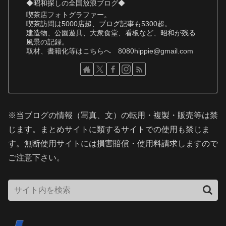
◆昭和探しの全国放浪ブログ◆
喫茶店フォトグラファー。
喫茶訪問は5000店超、ブログ記事も5300超。
建造物、公園遊具、大衆食堂、看板など、昭和が残る
風景の記録。
取材、書籍化等はこちらへ 8080hippie@gmail.com
※当ブログの情報（写真、文）の転用・複製・販売等は禁
じます。まとめサイトに類するサイトでの使用も禁じま
す。無断使用サイトには損害賠償・使用料請求しますので
ご注意下さい。