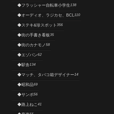
138
◆フラッシャー自転車小学生
110
◆オーディオ、ラジカセ、BCL
356
◆ステキ&珍スポット
35
◆街の手書き看板
58
◆街のカナモノ
62
◆エゾパン
134
◆駅舎
14
◆マッチ、タバコ箱デザイナー
69
◆昭和品
56
◆サンポ
41
◆路上ねこ
55