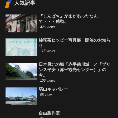
人気記事
『しんぱち』がまだあったなん
て・・・感動。
426 views
純喫茶ヒッピー写真展 開催のお知ら
せ
117 views
日本最北の城「赤平徳川城」と「プリ
ンス平安（赤平観光センター）」の
今。
106 views
塙山キャバレー
95 views
自由製作室