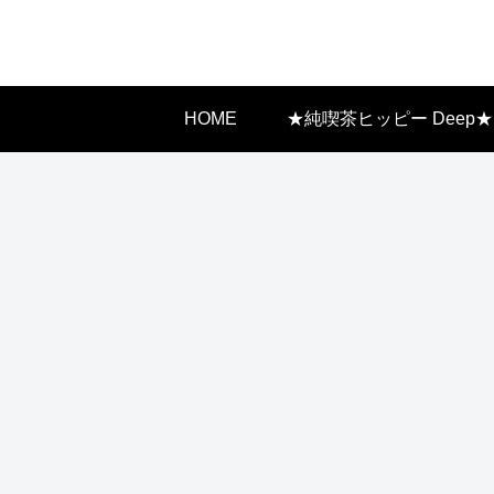
HOME
★純喫茶ヒッピー Deep★