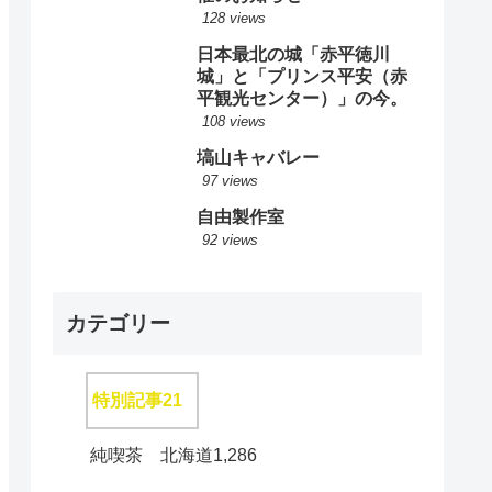
128 views
日本最北の城「赤平徳川
城」と「プリンス平安（赤
平観光センター）」の今。
108 views
塙山キャバレー
97 views
自由製作室
92 views
カテゴリー
特別記事
21
純喫茶 北海道
1,286