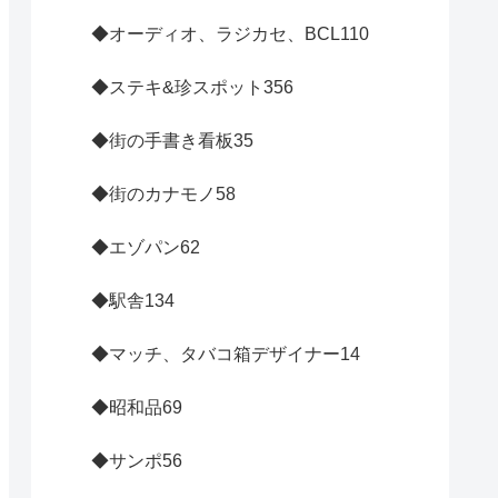
◆オーディオ、ラジカセ、BCL
110
◆ステキ&珍スポット
356
◆街の手書き看板
35
◆街のカナモノ
58
◆エゾパン
62
◆駅舎
134
◆マッチ、タバコ箱デザイナー
14
◆昭和品
69
◆サンポ
56