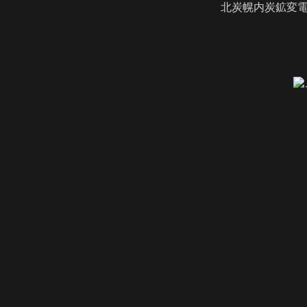
北炭幌内炭鉱変