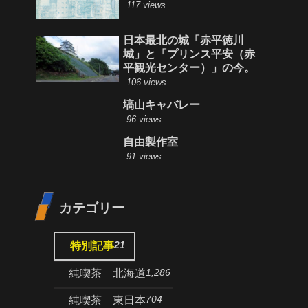
117 views
日本最北の城「赤平徳川
城」と「プリンス平安（赤
平観光センター）」の今。
106 views
塙山キャバレー
96 views
自由製作室
91 views
カテゴリー
21
特別記事
1,286
純喫茶 北海道
704
純喫茶 東日本