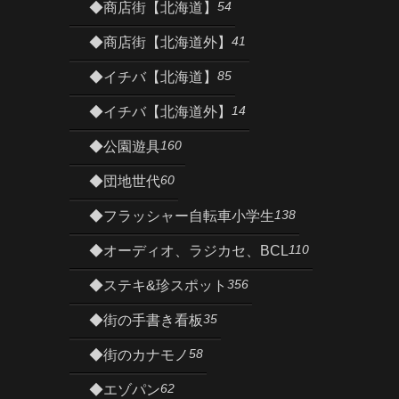
54
◆商店街【北海道】
41
◆商店街【北海道外】
85
◆イチバ【北海道】
14
◆イチバ【北海道外】
160
◆公園遊具
60
◆団地世代
138
◆フラッシャー自転車小学生
110
◆オーディオ、ラジカセ、BCL
356
◆ステキ&珍スポット
35
◆街の手書き看板
58
◆街のカナモノ
62
◆エゾパン