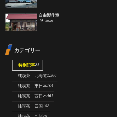
自由製作室
93 views
カテゴリー
21
特別記事
1,286
純喫茶 北海道
704
純喫茶 東日本
461
純喫茶 西日本
102
純喫茶 四国
70
純喫茶 九州