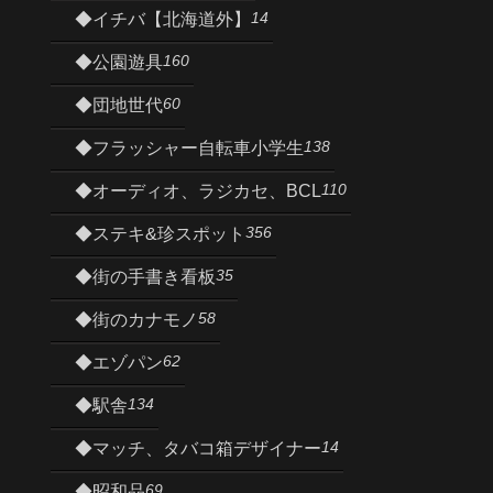
14
◆イチバ【北海道外】
160
◆公園遊具
60
◆団地世代
138
◆フラッシャー自転車小学生
110
◆オーディオ、ラジカセ、BCL
356
◆ステキ&珍スポット
35
◆街の手書き看板
58
◆街のカナモノ
62
◆エゾパン
134
◆駅舎
14
◆マッチ、タバコ箱デザイナー
69
◆昭和品