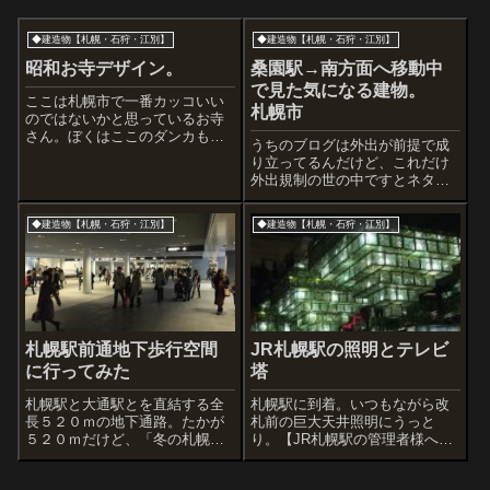
◆建造物【札幌・石狩・江別】
◆建造物【札幌・石狩・江別】
昭和お寺デザイン。
桑園駅→南方面へ移動中
で見た気になる建物。
ここは札幌市で一番カッコいい
札幌市
のではないかと思っているお寺
さん。ぼくはここのダンカもな
うちのブログは外出が前提で成
く赤の通行人のだけれど、見学
り立ってるんだけど、これだけ
させていただくことに。だっ
外出規制の世の中ですとネタが
て、かねてより目の保養にして
なくなりますよ、ええ。という
いたからね。今回、お寺の方に
わけで今回はプチ記事です。札
同行いただいてお話を聞きなが
◆建造物【札幌・石狩・江別】
◆建造物【札幌・石狩・江別】
幌の桑園（そうえん）といえば
ら館内を見学した。...
現在はマンション群エリアのイ
メージ。でもこれは立派な一軒
家ですね。やがて...
札幌駅前通地下歩行空間
JR札幌駅の照明とテレビ
に行ってみた
塔
札幌駅と大通駅とを直結する全
札幌駅に到着。いつもながら改
長５２０ｍの地下通路。たかが
札前の巨大天井照明にうっと
５２０ｍだけど、「冬の札幌街
り。【JR札幌駅の管理者様へ書
歩き」にはとても大きな環境の
留郵便】 「今後改装と
変化です。この地下通路の開通
かやっても これ絶対はずさな