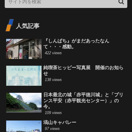
人気記事
『しんぱち』がまだあったなん
て・・・感動。
422 views
純喫茶ヒッピー写真展 開催のお知ら
せ
138 views
日本最北の城「赤平徳川城」と「プリ
ンス平安（赤平観光センター）」の
今。
109 views
塙山キャバレー
97 views