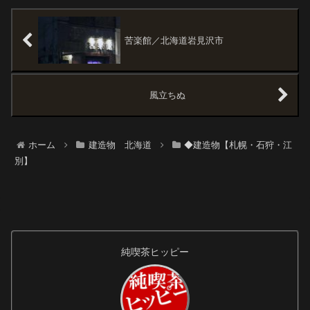
で、札幌都心部の地下の直線距
いでください～」2014.11の写真
離の合計は、南北で約１．８Ｋ
そのあと、ロックフォールカフ
ｍ・東西は約１．２Ｋｍの合計
ェ → テレビ塔。テレビ父さ
３Ｋｍに。 全部...
ん。展望...
苦楽館／北海道岩見沢市
風立ちぬ
ホーム
建造物 北海道
◆建造物【札幌・石狩・江
別】
純喫茶ヒッピー