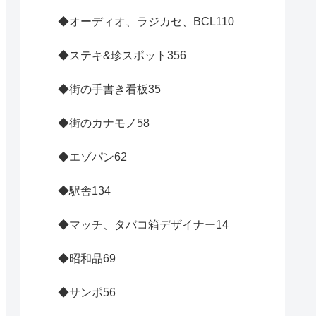
◆オーディオ、ラジカセ、BCL
110
◆ステキ&珍スポット
356
◆街の手書き看板
35
◆街のカナモノ
58
◆エゾパン
62
◆駅舎
134
◆マッチ、タバコ箱デザイナー
14
◆昭和品
69
◆サンポ
56