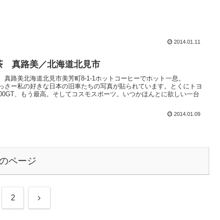
2014.01.11
茶 真路美／北海道北見市
 真路美北海道北見市美芳町8-1-1ホットコーヒーでホット一息。
っさー私の好きな日本の旧車たちの写真が貼られています。とくにトヨ
000GT、もう最高。そしてコスモスポーツ。いつかほんとに欲しい一台
。
2014.01.09
のページ
次
2
へ