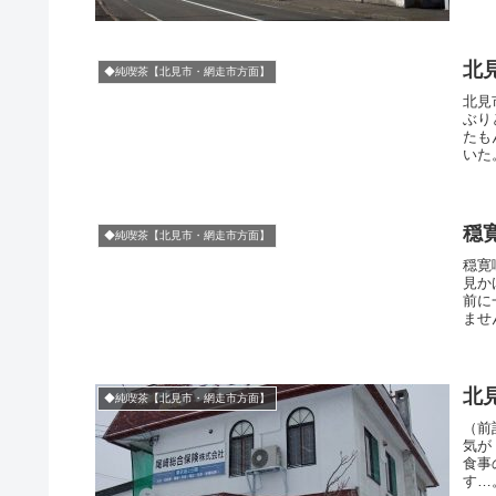
北
◆純喫茶【北見市・網走市方面】
北見
ぶり
たも
いた
穏
◆純喫茶【北見市・網走市方面】
穏寛
見か
前に
ませ
北
◆純喫茶【北見市・網走市方面】
（前
気が
食事
す…