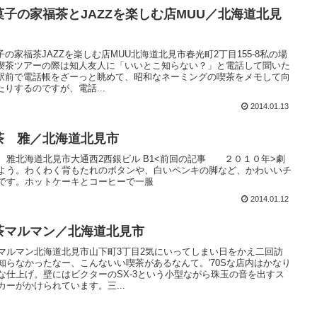
菓子の家福茶とJAZZを楽しむ店MUU／北海道北見
子の家福茶JAZZを楽しむ店MUU北海道北見市春光町2丁目155-8私の場
喫茶ツアーの際は知人友人に「いいとこ知らない？」と電話して聞いた
駅前で電話帳をざーっと眺めて、昭和なネーミングの喫茶をメモして向
たりするのですが、電話...
2014.01.13
茶 雅／北海道北見市
 雅北海道北見市大通西2西銀ビル B1<前回の記事 ２０１０年>劇
よう。わくわく背もたれのボタンや、白いペンキの脚など、かわいいチ
です。ホットケーキとコーヒーで一服
2014.01.12
茶マルマン／北海道北見市
マルマン北海道北見市山下町3丁目2気にいってしまい日をかえ二回訪
知らなかったなー、こんないい喫茶があるなんて。'70Sな店内はかなり
な仕上げ。壁にはビクターのSX-3という小型ながら珠玉の音を出すス
カーがかけられています。三...