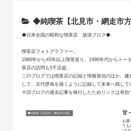
◆純喫茶【北見市・網走市
◆日本全国の昭和な喫茶店 放浪ブログ◆
喫茶店フォトグラファー。
1980年から45年以上喫茶巡り、1990年代からト
茶店の訪問も5千店超。
このブログでは喫茶店の記録と情報発信のほか、建
して、古代壁画を描くように記録して未来へ残して
※旧ブログの過去記事を移行したためリンクは有効
甘
◆純喫茶【北見市・網走市方面】
お菓
ても
つけ