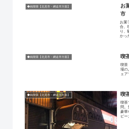
お
◆純喫茶【北見市・網走市方面】
市
お菓
合、
り、
かっ
喫
◆純喫茶【北見市・網走市方面】
喫茶
場の
ェア
喫
◆純喫茶【北見市・網走市方面】
喫茶
問。
豪華
ピー