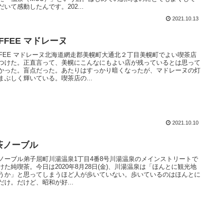
だいて感動したんです。202...
2021.10.13
FFEE マドレーヌ
FFEE マドレーヌ北海道網走郡美幌町大通北２丁目美幌町でよい喫茶店
つけた。正直言って、美幌にこんなにもよい店が残っているとは思って
かった。盲点だった。あたりはすっかり暗くなったが、マドレーヌの灯
まぶしく輝いている。喫茶店の...
2021.10.10
茶ノーブル
ノーブル弟子屈町川湯温泉1丁目4番8号川湯温泉のメインストリートで
けた純喫茶。今日は2020年8月28日(金)、川湯温泉は「ほんとに観光地
うか」と思ってしまうほど人が歩いていない。歩いているのはほんとに
だけ。だけど、昭和が好...