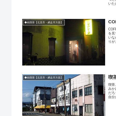
いた
CO
◆純喫茶【北見市・網走市方面】
CO
を見
いな
りが
喫
◆純喫茶【北見市・網走市方面】
喫茶
みか
だろ
自分