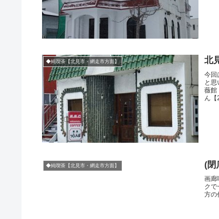
北
◆純喫茶【北見市・網走市方面】
今回
と思
薇館
ん【
(
◆純喫茶【北見市・網走市方面】
画廊
クで
方の