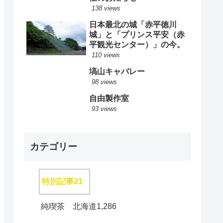
138 views
日本最北の城「赤平徳川
城」と「プリンス平安（赤
平観光センター）」の今。
110 views
塙山キャバレー
98 views
自由製作室
93 views
カテゴリー
特別記事
21
純喫茶 北海道
1,286