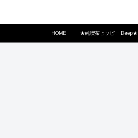
HOME
★純喫茶ヒッピー Deep★