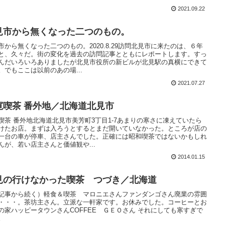
2021.09.22
見市から無くなった二つのもの。
市から無くなった二つのもの。2020.8.29訪問北見市に来たのは、６年
と、久々だ。街の変化を過去の訪問記事とともにレポートします。すっ
んだいろいろありましたが北見市役所の新ビルが北見駅の真横にできて
。でもここは以前のあの場...
2021.07.27
寛喫茶 番外地／北海道北見市
喫茶 番外地北海道北見市美芳町3丁目1-7あまりの寒さに凍えていたら
けたお店。まずは入ろうとするとまだ開いていなかった。ところが店の
一台の車が停車、店主さんでした。正確には昭和喫茶ではないかもしれ
んが、若い店主さんと価値観や...
2014.01.15
見の行けなかった喫茶 つづき／北海道
記事から続く）軽食＆喫茶 マロニエさんファンダンゴさん廃業の雰囲
・・・。茶坊主さん。立派な一軒家です。お休みでした。コーヒーとお
の家ハッピータウンさんCOFFEE ＧＥＯさん それにしても寒すぎで
。