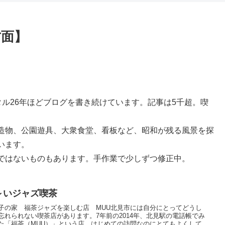
方面】
ータル26年ほどブログを書き続けています。記事は5千超。喫
造物、公園遊具、大衆食堂、看板など、昭和が残る風景を探
います。
ではないものもあります。手作業で少しずつ修正中。
～いジャズ喫茶
子の家 福茶ジャズを楽しむ店 MUU北見市には自分にとってどうし
忘れられない喫茶店があります。7年前の2014年、北見駅の電話帳でみ
た「福茶（MUU）」という店。はじめての訪問なのにとてもよくして