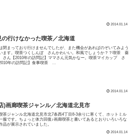
2014.01.14
見の行けなかった喫茶／北海道
は閉まっており行けませんでしたが、また機会があればのぞいてみよう
います。喫茶つくしんぼ さんかわいい。和風でしょうか？？喫茶 薔
 さん【2010年の訪問記】ママさん元気かなー。喫茶マイカップ さ
2010年の訪問記】食事喫茶 ...
2014.01.14
閉店)画廊喫茶ジャンル／北海道北見市
喫茶ジャンル北海道北見市北7条西4丁目8-3余りに寒くて、ホットミル
一服です。ちょっと体力回復♪画廊喫茶と書いてあるとおりいろいろな
作品が展示されていました。
2014.01.14