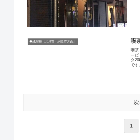
喫
◆純喫茶【北見市・網走市方面】
喫茶
←だ
タ2
です
次
1