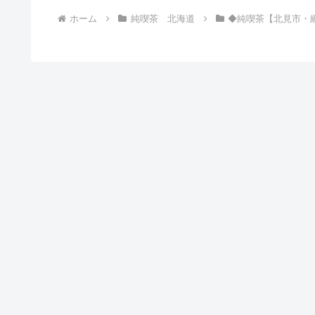
ホーム
純喫茶 北海道
◆純喫茶【北見市・