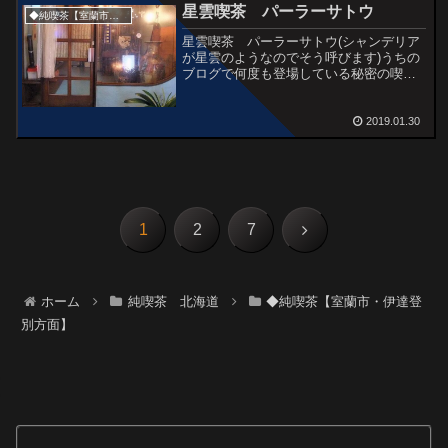
星雲喫茶 パーラーサトウ
◆純喫茶【室蘭市・伊達登別方面】
星雲喫茶 パーラーサトウ(シャンデリア
が星雲のようなのでそう呼びます)うちの
ブログで何度も登場している秘密の喫茶
です。問い合わせがとても多い喫茶店で
すが、ここを探したときの感動を大きく
するために、まだ公開していません。と
2019.01.30
はいえ、今までの画像...
次
1
2
7
へ
ホーム
純喫茶 北海道
◆純喫茶【室蘭市・伊達登
別方面】