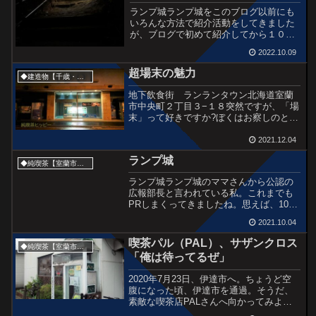
ランプ城ランプ城をこのブログ以前にも
いろんな方法で紹介活動をしてきました
が、ブログで初めて紹介してから１０年
以上経ちました。なんだか、感慨深いで
2022.10.09
す。さて、今回の訪問写真は2021年2月
のもの。2022.９月に車に跳ねられて亡く
超場末の魅力
◆建造物【千歳・苫小牧・室蘭】
なってしまった...
地下飲食街 ランランタウン北海道室蘭
市中央町２丁目３−１８突然ですが、「場
末」って好きですか?ぼくはお察しのとお
り、好きなんですよねー。秘密感・劣化
感・濃厚感、そろってます・・・。そん
2021.12.04
な場末をお好きなお酒好きな方には、こ
ランプ城
ちらを紹介します。室...
◆純喫茶【室蘭市・伊達登別方面】
ランプ城ランプ城のママさんから公認の
広報部長と言われている私。これまでも
PRしまくってきましたね。思えば、10年
ちょっと前、この店への悪口・陰口が絶
2021.10.04
え間なく続いてお客がほとんど来ない
日々がありました。地元の人も寄り付か
喫茶パル（PAL）、サザンクロス
◆純喫茶【室蘭市・伊達登別方面】
なかった。廃業の危機で...
「俺は待ってるぜ」
2020年7月23日、伊達市へ。ちょうど空
腹になった頃、伊達市を通過。そうだ、
素敵な喫茶店PALさんへ向かってみよ
う。ちょうど開いてて良かった。ガーデ