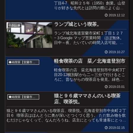
丁目4-7 昭和２５年（1950）創業。山登
りが好きな先代とは訪問の際によく山の
話をしたものだが高齢のため店頭での姿
2019.12.12
はめっきり見なくなった。でも店舗は現
在は息子さんがちゃんと引き継いでいる
ランプ城という喫茶。
特別記事
か...
ランプ城北海道室蘭市栄町１丁目１２７
−３Google マップ営業時間 ほぼ無休。
日中～夜、たいていの時間入店可能。自
宅のドアではなく店舗から入ってくださ
い。誰もいなければ大きめの声で呼ぶ
2019.10.27
と、店舗と自宅は繋がっているためでて
軽食喫茶の店 栞／北海道登別市
きてくれます。北海...
◆純喫茶【室蘭市・伊達登別方面】
軽食喫茶の店 栞北海道登別市中央町3丁
目20-12幌別駅から二～三分で行けるとこ
ろに、昔ながらの喫茶店を発見。緑色の
テントが良いですね。今回はこの写真一
2019.03.01
枚のみ。
猫と９６歳ママさんのいる喫茶
◆純喫茶【室蘭市・伊達登別方面】
店、喫茶悦。
猫と９６歳ママさんのいる喫茶店、喫茶悦。北海道登別市中央町２丁
目６ 喫茶店はほんとうに奥が深いとつくづく思う。 ただ飲み物を飲
むだけじゃなくって、なんだろうね、店主にとっても常連客にとって
も、人生そのものだ。 日本の喫茶店は・・・日本人に...
2019.02.15