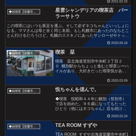
2021.02.15
ニング感溢れてます。ドアのフライパン
には"OPEN"と書かれています。お店はご
星雲シャンデリアの喫茶店 パー
◆純喫茶【室蘭市・伊達登別方面】
夫婦で営まれ...
ラーサトウ
この喫茶にはいつも夜足を運ぶ。そして必ずネコちゃんといっしょに
なる。ママさんは母と全く同じ名前。もし札幌市にあったのならとこ
とん行けるだろうけど。札幌のススキノにあったサンローゼやトップ
のように、水商売のお客が仕事帰りにホッと息をつく店でも...
2020.06.16
喫茶 栞
◆純喫茶【室蘭市・伊達登別方面】
喫茶 栞北海道登別市中央町３丁目２
０ 幌別駅からちょっと進むと喫茶シーハ
イルがあり、大好きだった喫茶悦があ
り、そのすこしだけ先にあるのが緑のひ
さしの喫茶栞。北海道らしく玄関フード
2020.03.09
の奥に入口がある。 常連さん、ママさ
悦ちゃんを偲んで。
ん、あたたかい雰囲気だ...
◆純喫茶【室蘭市・伊達登別方面】
◆喫茶 悦昭和４４年に幌別（登別市）
で店を始めた。９６歳になってもたった
ひとり（他にはネコちゃん）店を続けて
いた。この日、訪問間隔が開いてしまっ
2020.02.24
て前回来てちょうど一年後の日に店に着
いた。同じ北海道とはいえ、札幌からだ
TEA ROOM すずや
◆純喫茶【室蘭市・伊達登別方面】
と数か月～半年に一度程度...
TEA ROOM すずや北海道室蘭市中央町1