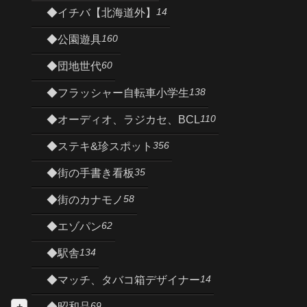
14
◆イチバ【北海道外】
160
◆公園遊具
60
◆団地世代
138
◆フラッシャー自転車小学生
110
◆オーディオ、ラジカセ、BCL
356
◆ステキ&珍スポット
35
◆街の手書き看板
58
◆街のカナモノ
62
◆エゾパン
134
◆駅舎
14
◆マッチ、タバコ箱デザイナー
69
◆昭和品