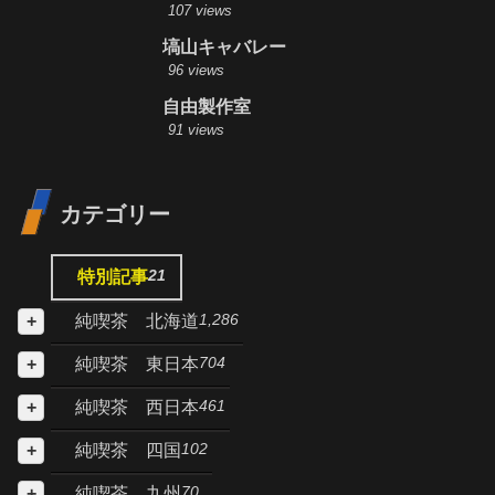
107 views
塙山キャバレー
96 views
自由製作室
91 views
カテゴリー
21
特別記事
1,286
純喫茶 北海道
704
純喫茶 東日本
461
純喫茶 西日本
102
純喫茶 四国
70
純喫茶 九州