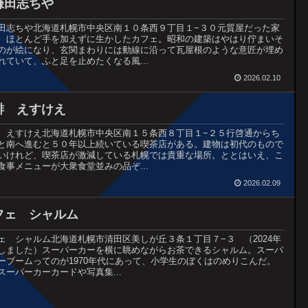
鎌田志ちや
田志ちや北海道札幌市中央区南１０条西９丁目１−３０元質屋だった家
、ほとんど手を加えずに生かしたカフェ。昭和の建築はやはり佇まいそ
のが絵になり、玄関まわりには動線に沿って瓦屋根のような意匠が埋め
れていて、ふと足を止めたくなる風...
2026.02.10
琲 えすけえ
 えすけえ北海道札幌市中央区南１５条西８丁目１−２５行啓通からち
と南へ進むと５０年以上続いている喫茶店がある。建物は初代のもので
いけれど、喫茶店が激減している札幌では貴重な場所。ととはいえ、こ
食事メニューが大衆食堂並みの品ぞ...
2026.02.09
フェ シャルム
ェ シャルム北海道札幌市清田区美しが丘３条１丁目７−３ （2024年
しました）スーパーカーを横に眺めながらお茶できるシャルム。スーパ
ーブームってのが1970年代にあって、小学生のぼくはのめりこんだ。
スーパーカーカードや写真集...