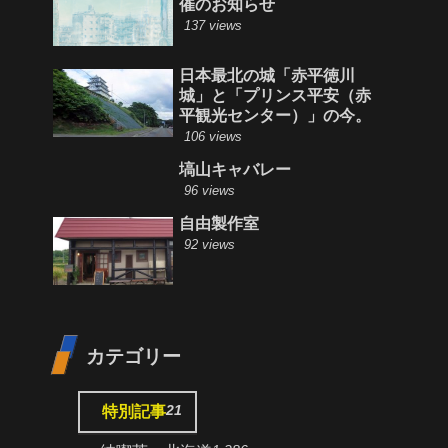
催のお知らせ
137 views
日本最北の城「赤平徳川
城」と「プリンス平安（赤
平観光センター）」の今。
106 views
塙山キャバレー
96 views
自由製作室
92 views
カテゴリー
21
特別記事