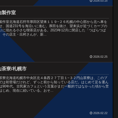
2026.03.15
由製作室
製作室北海道石狩市厚田区望来１１９−２６札幌の中心部から北へ車を
せ、国道231号を海沿いに進む。厚田を抜け、望来浜が近づくカーブの
りに現れる小さな喫茶店がある。2023年12月に閉店した「つばらつば
。その店主・出村さんが、新...
2026.02.25
山茶寮/札幌市
茶寮北海道札幌市中央区北４条西２７丁目１−３２円山茶寮は、このブ
では初登場だけれど、ずっと前から知っている店だ。はじめて足を運ん
は90年代。古民家カフェという言葉がまだ一般的ではなかった頃から営
はじめ、現在に続いている。おそ...
2026.02.22