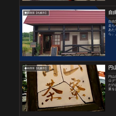
自
◆純喫茶【札幌市】
自由
走ら
あた
ら」
円
◆純喫茶【札幌市】
円山
ログ
だの
業を