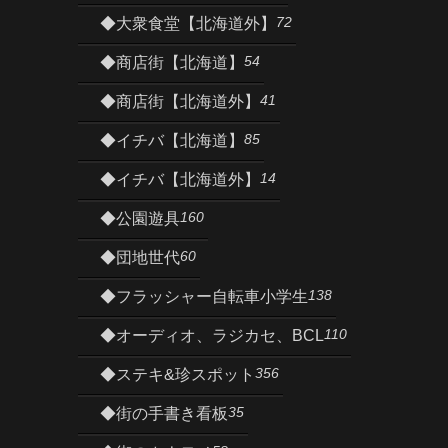
72
◆大衆食堂【北海道外】
54
◆商店街【北海道】
41
◆商店街【北海道外】
85
◆イチバ【北海道】
14
◆イチバ【北海道外】
160
◆公園遊具
60
◆団地世代
138
◆フラッシャー自転車小学生
110
◆オーディオ、ラジカセ、BCL
356
◆ステキ&珍スポット
35
◆街の手書き看板