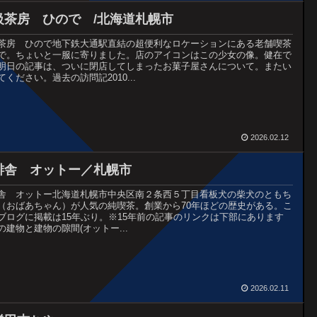
級茶房 ひので /北海道札幌市
茶房 ひので地下鉄大通駅直結の超便利なロケーションにある老舗喫茶
で。ちょいと一服に寄りました。店のアイコンはこの少女の像。健在で
明日の記事は、ついに閉店してしまったお菓子屋さんについて。またい
てください。過去の訪問記2010...
2026.02.12
琲舎 オットー／札幌市
舎 オットー北海道札幌市中央区南２条西５丁目看板犬の柴犬のともち
（おばあちゃん）が人気の純喫茶。創業から70年ほどの歴史がある。こ
ブログに掲載は15年ぶり。※15年前の記事のリンクは下部にあります
の建物と建物の隙間(オットー...
2026.02.11