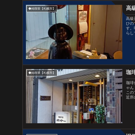
高
◆純喫茶【札幌市】
高級
ひの
す。
らし
珈
◆純喫茶【札幌市】
珈琲
ゃん
この
近所