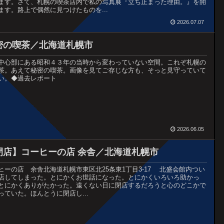
ます。さて、札幌の喫茶店内で私の写真展『立ち止まった理由。』を開
ます。路上で偶然に見つけたものを...
2026.07.07
密の喫茶／北海道札幌市
中心部にある昭和４３年の当時から変わっていない空間。これぞ札幌の
茶。あえて秘密の喫茶。画像を見てご存じな方も、そっと見守っていて
い。◆過去レポート
2026.06.05
閉店】コーヒーの店 余舎／北海道札幌市
ヒーの店 余舎北海道札幌市東区北25条東1丁目3-17 北盛会館内つい
店してしまった。とにかくお世話になった。とにかくいろいろ助かっ
とにかくありがたかった。遠くない日に閉店するだろうと心のどこかで
っていた。ほんとうに閉店し...