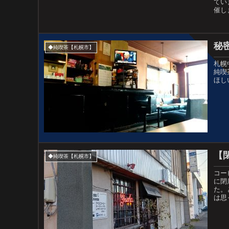
てい
催し
秘
◆純喫茶【札幌市】
札幌
純喫
ほし
【
◆純喫茶【札幌市】
コー
に閉
た。
は思