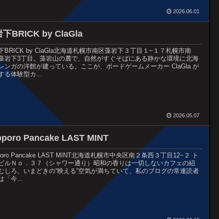
2026.06.01
下BRICK by ClaGla
下BRICK by ClaGla北海道札幌市南区藻岩下３丁目１−１７札幌市南
藻岩下3丁目。藻岩山の麓で、自然がすぐそばにある静かな環境に北海
レンガの洋館が建っている。ここが、ボードゲームメーカー ClaGla が
する体験型カ...
2026.05.07
pporo Pancake LAST MINT
poro Pancake LAST MINT北海道札幌市中央区南２条西３丁目12−２ ト
ビルＮｏ．３７（シャワー通り）昭和の香りは一切しないカフェの紹
むしろ、いまどきの“映える”空気が満ちていて、私のブログの常連読者
「今...