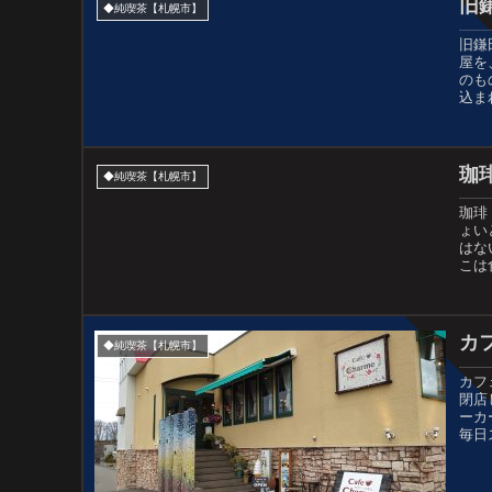
旧
◆純喫茶【札幌市】
旧鎌
屋を
のも
込ま
珈
◆純喫茶【札幌市】
珈琲
ょい
はな
こは
カ
◆純喫茶【札幌市】
カフ
閉店
ーカ
毎日