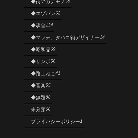
58
◆街のカナモノ
62
◆エゾパン
134
◆駅舎
14
◆マッチ、タバコ箱デザイナー
69
◆昭和品
56
◆サンポ
41
◆路上ねこ
55
◆音楽
88
◆無題
66
未分類
1
プライバシーポリシー