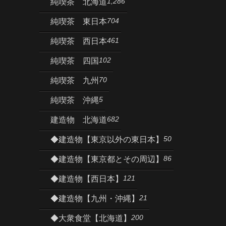
1,286
純喫茶 北海道
704
純喫茶 東日本
461
純喫茶 西日本
102
純喫茶 四国
70
純喫茶 九州
5
純喫茶 沖縄
682
建造物 北海道
50
◆建造物【東京以外の東日本】
86
◆建造物【東京都とその周辺】
121
◆建造物【西日本】
21
◆建造物【九州・沖縄】
200
◆大衆食堂【北海道】