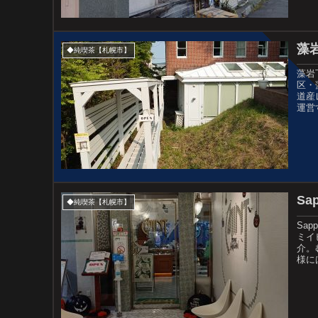
藻岩
◆純喫茶【札幌市】
藻岩
区・
道産
運営
Sa
◆純喫茶【札幌市】
Sap
ミイ
介。
様には