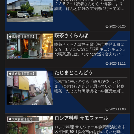
２３５２−１読者さんからの情報により、
訪問。ほんとに好みで実際に行って悶絶
しました。バスを降りると「ぐおん」と
その横に戸建て住宅。住宅のタイル模様
がこりゃまたよいですね。この魅力をな
2025.06.25
んと表現すればいいんで...
喫茶さくらんぼ
◆純喫茶【静岡県】
喫茶さくらんぼ静岡県浜松市中区田町２
２９−１３こんなに『昭和キュンキュン』
な喫茶店には、なかなか巡り合えないで
すね。昭和53年開業から続くこの雰囲気
は、昭和喫茶に慣れたオヤジのみなら
2023.11.11
ず、若い子たちも人気だと思います。と
たじまとこんどう
にかく、『さくらんぼ』...
◆建造物【西日本】
浜松市に来たのなら「軽食喫茶 たじ
ま」にぜひ行きたいと思っていた。軽食
喫茶 たじま静岡県浜松市中区元魚町１
３３見えてきたけど、どうやら営業時間
外のよう。残念無念。ほんとにぼく好み
の外観だなー。壁バッヂかわいいあきら
2023.11.08
めて、近くの「こんどうコー...
ロシア料理 サモワァール
◆大衆食堂【北海道外】
ロシア料理 サモワァール静岡県浜松市中
区平田町58-1浜松市内を歩いていた時に