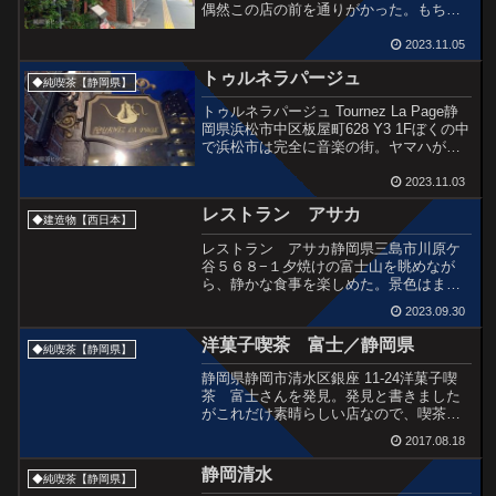
偶然この店の前を通りがかった。もちろ
ん飲食店をさがしている。もともとロシ
ア料理は好きなほうだし、そろそろロシ
2023.11.05
アンティーも飲みたい。ここに決めた。
トゥルネラパージュ
開封（?）ロシアン...
◆純喫茶【静岡県】
トゥルネラパージュ Tournez La Page静
岡県浜松市中区板屋町628 Y3 1Fぼくの中
で浜松市は完全に音楽の街。ヤマハがあ
るし楽器博物館もある。そしてこのジャ
ズ喫茶トゥルネラパージュ。ページをめ
2023.11.03
くる、というような意味とのこと。目...
レストラン アサカ
◆建造物【西日本】
レストラン アサカ静岡県三島市川原ケ
谷５６８−１夕焼けの富士山を眺めなが
ら、静かな食事を楽しめた。景色はまっ
たく違うのだけど、ユーミンの『海を見
2023.09.30
ていた午後』の歌詞の世界のような美し
い贅沢な時間。床の分厚いじゅうたんが
洋菓子喫茶 富士／静岡県
◆純喫茶【静岡県】
壁にすこし立ち上がって、...
静岡県静岡市清水区銀座 11-24洋菓子喫
茶 富士さんを発見。発見と書きました
がこれだけ素晴らしい店なので、喫茶フ
ァンには有名なのかも。ぼくは現在全く
2017.08.18
ネットで喫茶情報を調べないからここも
ラッキーにも巡り逢えた感じです。超ラ
静岡清水
◆純喫茶【静岡県】
ッキー!まぁちょっ...