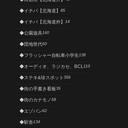
85
◆イチバ【北海道】
14
◆イチバ【北海道外】
160
◆公園遊具
60
◆団地世代
138
◆フラッシャー自転車小学生
110
◆オーディオ、ラジカセ、BCL
356
◆ステキ&珍スポット
35
◆街の手書き看板
58
◆街のカナモノ
62
◆エゾパン
134
◆駅舎