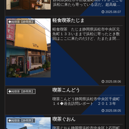
浜松に来たら寄っている店だ。超高級オ
ーディオと無声映画とともに珈琲をいた
2025.08.07
だくのは最高に贅沢。◆前回訪問記事
軽食喫茶たじま
◆純喫茶【静岡県】
軽食喫茶 たじま静岡県浜松市中央区元
魚町１３３いままで浜松に寄ったとき数
回はここに来たのだけど、たまたま閉ま
っていたり休業日だったりで入ることが
叶わなかった喫茶店。今回はありがたい
ことに無事珈琲を楽しむことが叶った。
とてもうれしかったことは...
2025.08.06
喫茶こんどう
◆純喫茶【静岡県】
喫茶こんどう静岡県浜松市中央区千歳町
１４◆過去訪問レポート ２０１３年
2025.08.05
喫茶ぐおん
◆純喫茶【静岡県】
喫茶ぐおん静岡県浜松市中央区上石田町