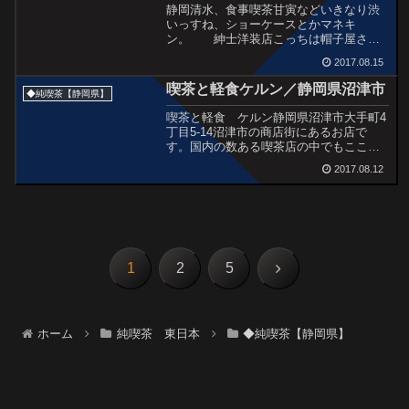
静岡清水、食事喫茶甘寅などいきなり渋
いっすね、ショーケースとかマネキ
ン。 紳士洋装店こっちは帽子屋さん
なんだーこれは大きな家具屋さんマダム
2017.08.15
と紳士の店アーケード天井ねこちゃんこ
んにちはカフェ レッドシューズさん。
喫茶と軽食ケルン／静岡県沼津市
◆純喫茶【静岡県】
やってなかった。この和食屋さ...
喫茶と軽食 ケルン静岡県沼津市大手町4
丁目5-14沼津市の商店街にあるお店で
す。国内の数ある喫茶店の中でもここは
とてもお気に入り。2014年にもレポート
2017.08.12
したけど2017バージョンをどうぞご覧く
ださい。・・・といってもほとんど変わ
らぬ店内です...
次
1
2
5
へ
ホーム
純喫茶 東日本
◆純喫茶【静岡県】