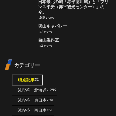
日本最北の城「赤平徳川城」と「プリ
ンス平安（赤平観光センター）」の
今。
108 views
塙山キャバレー
97 views
自由製作室
92 views
カテゴリー
21
特別記事
1,286
純喫茶 北海道
704
純喫茶 東日本
461
純喫茶 西日本