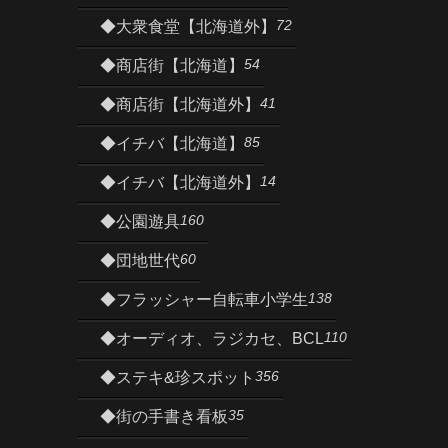
72
◆大衆食堂【北海道外】
54
◆商店街【北海道】
41
◆商店街【北海道外】
85
◆イチバ【北海道】
14
◆イチバ【北海道外】
160
◆公園遊具
60
◆団地世代
138
◆フラッシャー自転車小学生
110
◆オーディオ、ラジカセ、BCL
356
◆ステキ&珍スポット
35
◆街の手書き看板