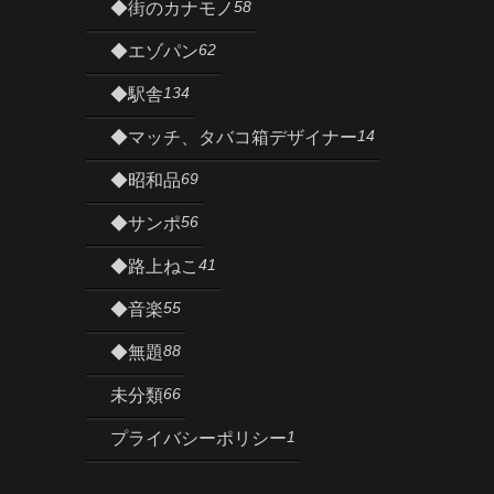
58
◆街のカナモノ
62
◆エゾパン
134
◆駅舎
14
◆マッチ、タバコ箱デザイナー
69
◆昭和品
56
◆サンポ
41
◆路上ねこ
55
◆音楽
88
◆無題
66
未分類
1
プライバシーポリシー