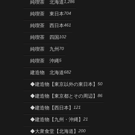
1,286
純喫茶 北海道
704
純喫茶 東日本
461
純喫茶 西日本
102
純喫茶 四国
70
純喫茶 九州
5
純喫茶 沖縄
682
建造物 北海道
50
◆建造物【東京以外の東日本】
86
◆建造物【東京都とその周辺】
121
◆建造物【西日本】
21
◆建造物【九州・沖縄】
200
◆大衆食堂【北海道】