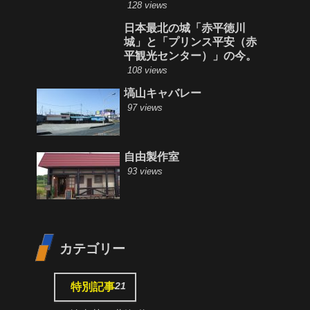
128 views
日本最北の城「赤平徳川
城」と「プリンス平安（赤
平観光センター）」の今。
108 views
塙山キャバレー
97 views
自由製作室
93 views
カテゴリー
21
特別記事