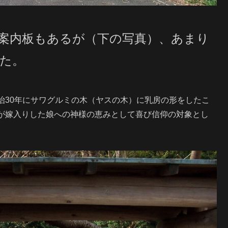
案内板もあるが（下の写真）、あまり
た。
治30年にサワグルミの木（ヤスの木）に乳房の形をしたこ
が嫁入りした娘への神様の恵みとして喜び信仰の対象とし