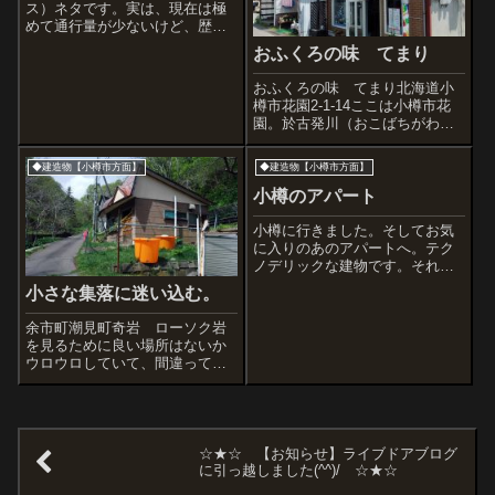
ス）ネタです。実は、現在は極
めて通行量が少ないけど、歴史
的にとても価値のある橋を見に
おふくろの味 てまり
行った。でも結論から書くと、
訪問したのが今年の夏なので
おふくろの味 てまり北海道小
木々が茂っていて橋脚が見えな
樽市花園2-1-14ここは小樽市花
かった。失敗だね。春先にリベ
園。於古発川（おこばちがわ・
ンジだ。ここが...
妙見川）の上に立つ旧『妙見
（みょうけん）市場』脇の大衆
◆建造物【小樽市方面】
◆建造物【小樽市方面】
食堂。昔は妙見市場は川に沿っ
て細長く3棟が続き、100店もの
小樽のアパート
個人商店で賑わっていた。しか
し201...
小樽に行きました。そしてお気
に入りのあのアパートへ。テク
ノデリックな建物です。それか
ら今日は『さっぽろ雪まつり会
小さな集落に迷い込む。
場』、つまりは大通公園を歩き
ました。たくさんのガイジンさ
余市町潮見町奇岩 ローソク岩
んや北海道外から来たと思われ
を見るために良い場所はないか
る家族などにもまれ、いつもの
ウロウロしていて、間違って入
びのびと歩ける公...
ってしまった一本の道。潮見稲
荷神社から山側に続く非常に狭
い道で、間違って車で入ってし
まったが転回できる場所がな
く、小さな集落を見ながらはじ
☆★☆ 【お知らせ】ライブドアブログ
めての道を進んだ。...
に引っ越しました(^^)/ ☆★☆