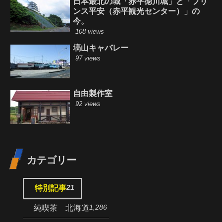
日本最北の城「赤平徳川城」と「プリ
ンス平安（赤平観光センター）」の
今。
108 views
塙山キャバレー
97 views
自由製作室
92 views
カテゴリー
21
特別記事
1,286
純喫茶 北海道