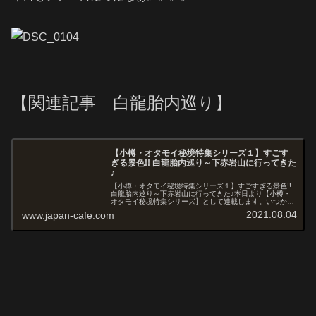
【関連記事 白龍胎内巡り】
【小樽・オタモイ秘境特集シリーズ１】すごす
ぎる景色!! 白龍胎内巡り～下赤岩山に行ってきた
♪
【小樽・オタモイ秘境特集シリーズ１】すごすぎる景色!!
白龍胎内巡り～下赤岩山に行ってきた♪本日より【小樽・
オタモイ秘境特集シリーズ】として連載します。いつかや
ってみたいと思ってたんですよね。やや危険だしかなり体
2021.08.04
www.japan-cafe.com
力を使うレポートです。---...