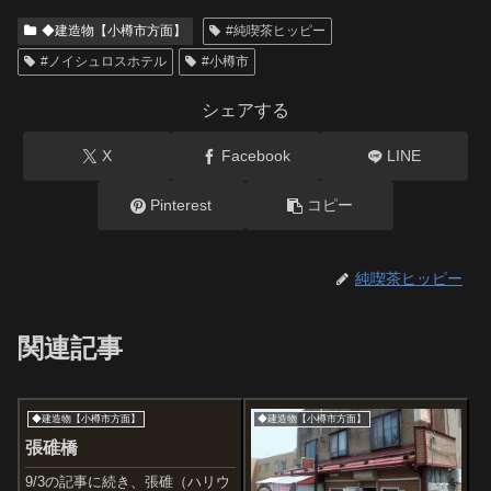
◆建造物【小樽市方面】
#純喫茶ヒッピー
#ノイシュロスホテル
#小樽市
シェアする
X
Facebook
LINE
Pinterest
コピー
純喫茶ヒッピー
関連記事
◆建造物【小樽市方面】
◆建造物【小樽市方面】
張碓橋
9/3の記事に続き、張碓（ハリウ