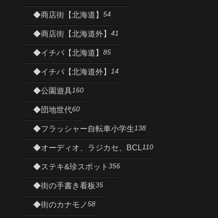
54
◆商店街【北海道】
41
◆商店街【北海道外】
85
◆イチバ【北海道】
14
◆イチバ【北海道外】
160
◆公園遊具
60
◆団地世代
138
◆フラッシャー自転車小学生
110
◆オーディオ、ラジカセ、BCL
356
◆ステキ&珍スポット
35
◆街の手書き看板
58
◆街のカナモノ