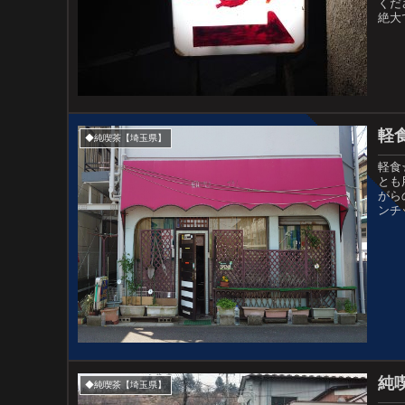
くだ
絶大
軽
◆純喫茶【埼玉県】
軽食
とも
がら
ンチ
純
◆純喫茶【埼玉県】