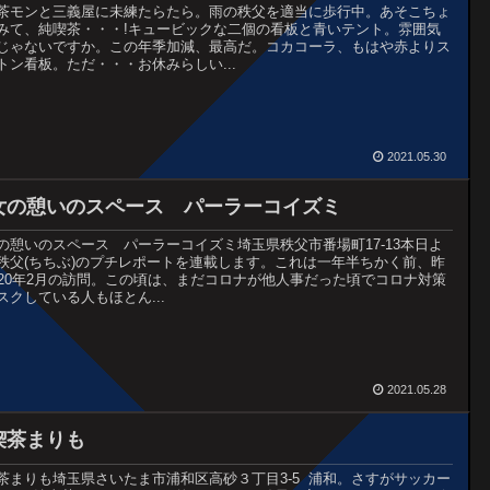
茶モンと三義屋に未練たらたら。雨の秩父を適当に歩行中。あそこちょ
みて、純喫茶・・・!キュービックな二個の看板と青いテント。雰囲気
じゃないですか。この年季加減、最高だ。コカコーラ、もはや赤よりス
トン看板。ただ・・・お休みらしい...
2021.05.30
女の憩いのスペース パーラーコイズミ
の憩いのスペース パーラーコイズミ埼玉県秩父市番場町17-13本日よ
秩父(ちちぶ)のプチレポートを連載します。これは一年半ちかく前、昨
020年2月の訪問。この頃は、まだコロナが他人事だった頃でコロナ対策
スクしている人もほとん...
2021.05.28
喫茶まりも
茶まりも埼玉県さいたま市浦和区高砂３丁目3-5 浦和。さすがサッカー