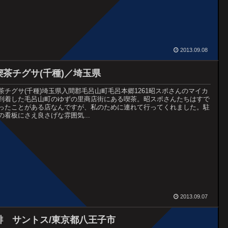
2013.09.08
喫茶チグサ(千種)／埼玉県
茶チグサ(千種)埼玉県入間郡毛呂山町毛呂本郷1261昭スポさんのマイカ
到着した毛呂山町のゆずの里商店街にある喫茶。昭スポさんたちはすで
ったことがある店なんですが、私のために連れて行ってくれました。駐
の看板にさえ良さげな雰囲気...
2013.09.07
琲 サントス/東京都八王子市