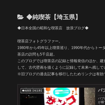
◆純喫茶【埼玉県】
◆日本全国の昭和な喫茶店 放浪ブログ◆
喫茶店フォトグラファー。
1980年から45年以上喫茶巡り、1990年代からト
茶店の訪問も5千店超。
このブログでは喫茶店の記録と情報発信のほか、建
して、古代壁画を描くように記録して未来へ残して
※旧ブログの過去記事を移行したためリンクは有効
パ
◆純喫茶【埼玉県】
パブ
が横