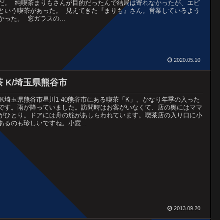
だ。 純喫茶まりもさんが目的だったんで結局は寄れなかったが、エビ
という喫茶があった。 見えてきた『まりも』さん。営業しているよう
かった。 窓ガラスの...
2020.05.10
茶 K/埼玉県熊谷市
 K埼玉県熊谷市星川1-40熊谷市にある喫茶「K」、かなり年季の入った
です。雨が降っていました。訪問時はお客がいなくて、店の奥にはママ
がひとり。ドアには舟の舵があしらわれています。喫茶店の入り口に小
あるのも珍しいですね。小窓...
2013.09.20