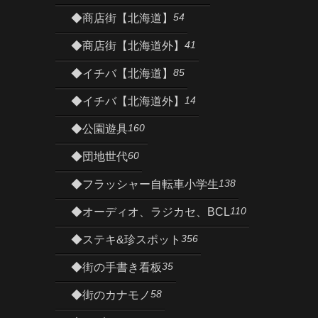
54
◆商店街【北海道】
41
◆商店街【北海道外】
85
◆イチバ【北海道】
14
◆イチバ【北海道外】
160
◆公園遊具
60
◆団地世代
138
◆フラッシャー自転車小学生
110
◆オーディオ、ラジカセ、BCL
356
◆ステキ&珍スポット
35
◆街の手書き看板
58
◆街のカナモノ