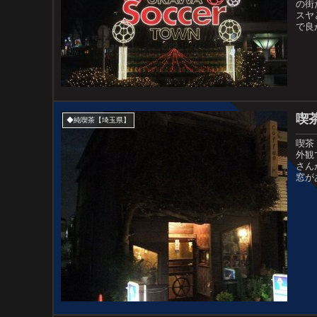
の街
スヤ
で良
喫
◆純喫茶【埼玉県】
喫茶
外観
さん
窓が