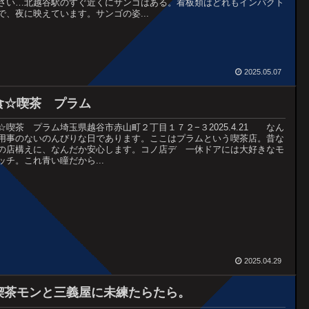
さい…北越谷駅のすぐ近くにサンゴはある。看板類はどれもインパクト
で、夜に映えています。サンゴの姿...
2025.05.07
食☆喫茶 プラム
☆喫茶 プラム埼玉県越谷市赤山町２丁目１７２−３2025.4.21 なん
用事のないのんびりな日であります。ここはプラムという喫茶店。昔な
の店構えに、なんだか安心します。コノ店デ 一休ドアには大好きなモ
ッチ。これ青い瞳だから...
2025.04.29
喫茶モンと三義屋に未練たらたら。