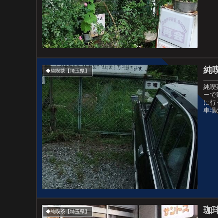
純
◆純喫茶【埼玉県】
純喫
ーで
に行
車場
珈
◆純喫茶【埼玉県】