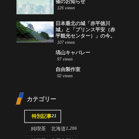
催のお知らせ
126 views
日本最北の城「赤平徳川
城」と「プリンス平安（赤
平観光センター）」の今。
107 views
塙山キャバレー
97 views
自由製作室
92 views
カテゴリー
21
特別記事
1,286
純喫茶 北海道