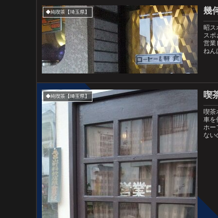
幾
◆純喫茶【埼玉県】
昭ス
スポ
営業
ねん
喫
◆純喫茶【埼玉県】
喫茶
車を
ホー
ない