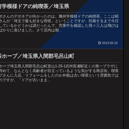
何学模様ドアの純喫茶／埼玉県
ポさんのデボネアが向かったのは、幾何学模様ドアの純喫茶。ここは昭
さんが「埼玉で最も好きな喫茶」ということですが、到着するまで今日
しているかどうかは謎だったんで、営業中を確認した我々三人は飛びは
ばかりに喜びました。さて店内は期...
2013.09.19
茶ホープ／埼玉県入間郡毛呂山町
ホープ埼玉県入間郡毛呂山町若山1-29-1武州長瀬駅近くの第一プラザに
停めて、なんとなく高齢者が目立っているような気がする商店街。喫茶
プさんに入店。リフォームをしたのか外観は古い喫茶という雰囲気では
のですが、「ドアが古いまま...