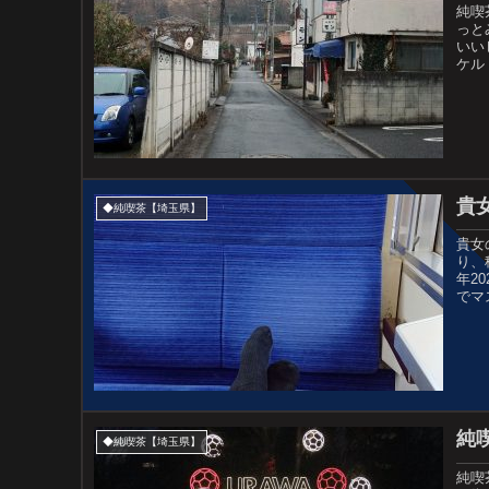
純喫
っと
いい
ケル
貴
◆純喫茶【埼玉県】
貴女
り、
年2
でマ
純
◆純喫茶【埼玉県】
純喫