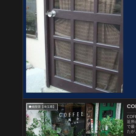
C
◆純喫茶【埼玉県】
CO
近所
で最
たが