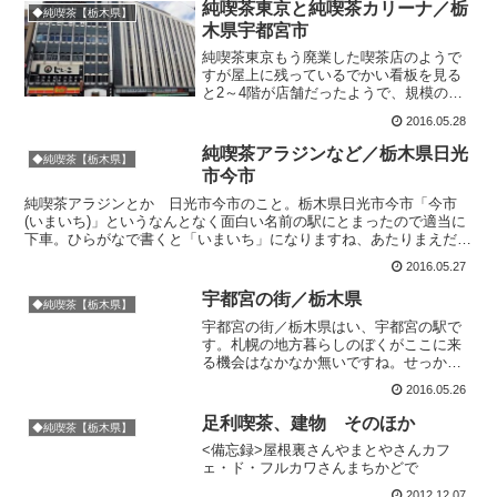
胸が熱くなります。営業中の看板にひ...
純喫茶東京と純喫茶カリーナ／栃
◆純喫茶【栃木県】
木県宇都宮市
純喫茶東京もう廃業した喫茶店のようで
すが屋上に残っているでかい看板を見る
と2～4階が店舗だったようで、規模の大
きな喫茶ですね。この店内とか誰か写真
2016.05.28
撮ってないかなー。ビル自体もかわいい
です。ここは宇都宮ですが、あえて「東
純喫茶アラジンなど／栃木県日光
◆純喫茶【栃木県】
京」のネーミング。BA...
市今市
純喫茶アラジンとか 日光市今市のこと。栃木県日光市今市「今市
(いまいち)」というなんとなく面白い名前の駅にとまったので適当に
下車。ひらがなで書くと「いまいち」になりますね、あたりまえだけ
ど。駅から歩いて行くと日光市立今市図書館がありました。...
2016.05.27
宇都宮の街／栃木県
◆純喫茶【栃木県】
宇都宮の街／栃木県はい、宇都宮の駅で
す。札幌の地方暮らしのぼくがここに来
る機会はなかなか無いですね。せっかく
なのでJR宇都宮駅から東武宇都宮駅まで
2016.05.26
歩いてみることにします。JR宇都宮駅で
いきなり凝った造形の手すり発見。ここ
足利喫茶、建物 そのほか
◆純喫茶【栃木県】
からすごいビルも見え...
<備忘録>屋根裏さんやまとやさんカフ
ェ・ド・フルカワさんまちかどで
2012.12.07