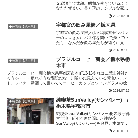
２鹿沼市で休憩。昭和が生きているよう
なたたずまい。長方形のシンプルな家屋
に青いテントのひさしや白壁、バランス
2023.02.01
が絶妙です。筆文字をそのまま立体にし
た名板。これすごくいい。自家焙煎です
宇都宮の飲み屋街／栃木県
◆純喫茶【栃木県】
か。柔らかな絵画が飾られ...
宇都宮の飲み屋街／栃木純喫茶サンバレ
ーのママさんにバス停を聞いて歩いてい
たら、なんだか飲み屋たちが遠くに見え
ました。どうせ予定のない旅だし、せっ
2016.07.18
かく場末っぽい雰囲気を醸し出している
ところを見つけたので寄り道。うわぁい
ブラジルコーヒー商会／栃木県栃
◆純喫茶【栃木県】
い感じ。すずらん、えりも...
木市
ブラジルコーヒー商会栃木県宇都宮市本町13-16あれは二荒山神社だ
ろうか・・・疲れそうな階段だなー川沿いに見えている黄色いテン
ト。フィナー新宿って書いててコーヒーカップとワイングラスの絵が
みえる。喫茶かバーかわからないまま通過しました。こち...
2016.07.12
純喫茶SunValley(サンバレー) /
◆純喫茶【栃木県】
栃木県宇都宮市
純喫茶 SunValley(サンバレー)栃木県宇都
宮市池上町4-21噂に聞いた純喫茶
SunValley(サンバレー)を発見。本気で探
そうと思い始めた頃、ちょうど出くわし
2016.07.05
ました。早速、素晴らしく好みのドアに