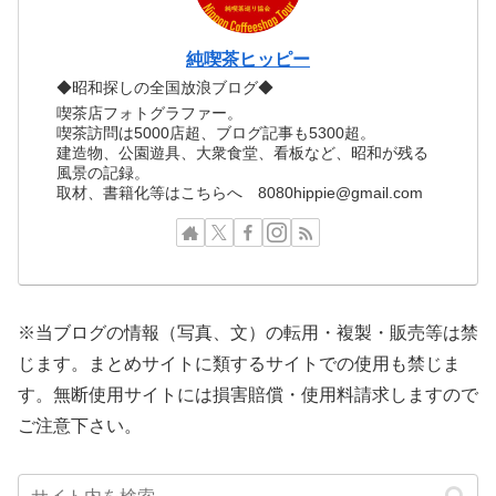
純喫茶ヒッピー
◆昭和探しの全国放浪ブログ◆
喫茶店フォトグラファー。
喫茶訪問は5000店超、ブログ記事も5300超。
建造物、公園遊具、大衆食堂、看板など、昭和が残る
風景の記録。
取材、書籍化等はこちらへ 8080hippie@gmail.com
※当ブログの情報（写真、文）の転用・複製・販売等は禁
じます。まとめサイトに類するサイトでの使用も禁じま
す。無断使用サイトには損害賠償・使用料請求しますので
ご注意下さい。