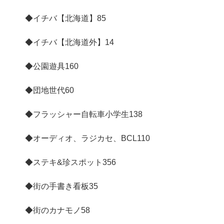
◆イチバ【北海道】
85
◆イチバ【北海道外】
14
◆公園遊具
160
◆団地世代
60
◆フラッシャー自転車小学生
138
◆オーディオ、ラジカセ、BCL
110
◆ステキ&珍スポット
356
◆街の手書き看板
35
◆街のカナモノ
58