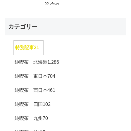
92 views
カテゴリー
特別記事
21
純喫茶 北海道
1,286
純喫茶 東日本
704
純喫茶 西日本
461
純喫茶 四国
102
純喫茶 九州
70