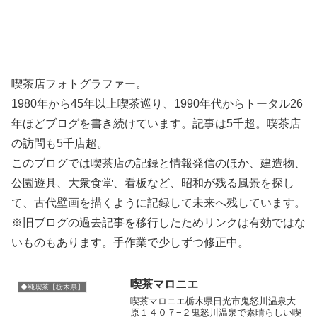
喫茶店フォトグラファー。
1980年から45年以上喫茶巡り、1990年代からトータル26
年ほどブログを書き続けています。記事は5千超。喫茶店
の訪問も5千店超。
このブログでは喫茶店の記録と情報発信のほか、建造物、
公園遊具、大衆食堂、看板など、昭和が残る風景を探し
て、古代壁画を描くように記録して未来へ残しています。
※旧ブログの過去記事を移行したためリンクは有効ではな
いものもあります。手作業で少しずつ修正中。
喫茶マロニエ
◆純喫茶【栃木県】
喫茶マロニエ栃木県日光市鬼怒川温泉大
原１４０７−２鬼怒川温泉で素晴らしい喫