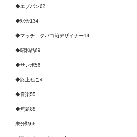
◆エゾパン
62
◆駅舎
134
◆マッチ、タバコ箱デザイナー
14
◆昭和品
69
◆サンポ
56
◆路上ねこ
41
◆音楽
55
◆無題
88
未分類
66