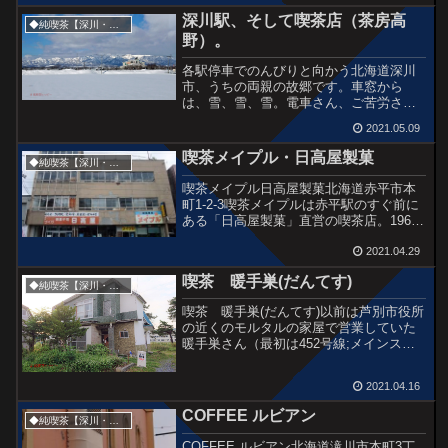
館さんと兄弟喫茶。どちらの店も令和で
深川駅、そして喫茶店（茶房高
はなく昭和の匂いがぷん...
◆純喫茶【深川・滝川・砂川市】
野）。
各駅停車でのんびりと向かう北海道深川
市、うちの両親の故郷です。車窓から
は、雪、雪、雪。電車さん、ご苦労さ
ん。深川駅に到着です。綺麗に除雪され
2021.05.09
ているホーム駅前の風景喉乾いたんで、
深川駅の物産館で地元のトマトジュース
喫茶メイプル・日高屋製菓
◆純喫茶【深川・滝川・砂川市】
を購入。無理に甘くなっていな...
喫茶メイプル日高屋製菓北海道赤平市本
町1-2-3喫茶メイプルは赤平駅のすぐ前に
ある「日高屋製菓」直営の喫茶店。1967
年に建てられた老舗以外の何物でもない
エイジングされた社屋の雰囲気。※会社
2021.04.29
としては昭和１２年の創業で、最初の社
喫茶 暖手巣(だんてす)
屋は火災でなく...
◆純喫茶【深川・滝川・砂川市】
喫茶 暖手巣(だんてす)以前は芦別市役所
の近くのモルタルの家屋で営業していた
暖手巣さん（最初は452号線;メインスト
リート沿いで営業開始だったと思う）。
ところで暖手巣という店名は岩見沢市の
2021.04.16
スナックにもあります。どちらもマンガ
に出てくるバーか...
COFFEE ルビアン
◆純喫茶【深川・滝川・砂川市】
COFFEE ルビアン北海道滝川市本町3丁