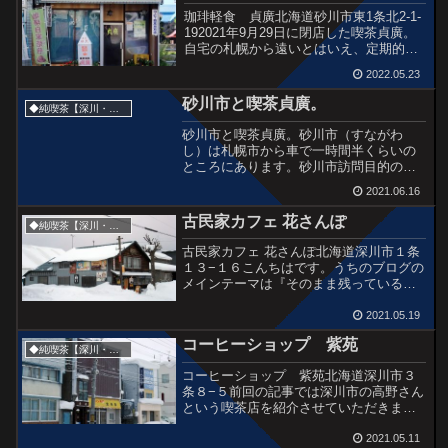
珈琲軽食 貞廣北海道砂川市東1条北2-1-
192021年9月29日に閉店した喫茶貞廣。
自宅の札幌から遠いとはいえ、定期的に
訪問していた愛すべき喫茶店だ。閉店の5
2022.05.23
日前、9/24に最後の訪問をした、その写
真。◆喫茶貞廣に関するこれまでのブロ
砂川市と喫茶貞廣。
◆純喫茶【深川・滝川・砂川市】
グ記...
砂川市と喫茶貞廣。砂川市（すながわ
し）は札幌市から車で一時間半くらいの
ところにあります。砂川市訪問目的の大
部分は喫茶店で、その中でも『貞廣』は
2021.06.16
とくに思い入れがあるのです。今回は、
砂川市役所も写真も追加したりします
古民家カフェ 花さんぽ
◆純喫茶【深川・滝川・砂川市】
ね。砂川市が近づいてきました...
古民家カフェ 花さんぽ北海道深川市１条
１３−１６こんちはです。うちのブログの
メインテーマは『そのまま残っている普
通の昭和』。なので今回の「古民家カフ
ェ」は違う分野なのですが、一般的には
2021.05.19
「レトロ」な「古民家カフェ」はとても
コーヒーショップ 紫苑
人気ですよね。場所は...
◆純喫茶【深川・滝川・砂川市】
コーヒーショップ 紫苑北海道深川市３
条８−５前回の記事では深川市の高野さん
という喫茶店を紹介させていただきまし
たが、深川の代表的な喫茶紫苑もその近
くにあります。紫苑といえば滝川の喫茶
2021.05.11