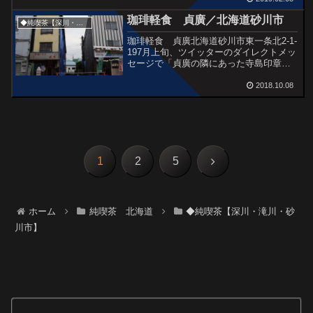
店だ。今年、開店から４１年目を迎え
る。 まずはこの縦長の大型テント。ドア
珈琲軽食 貞廣／北海道砂川市
◆純喫茶【深川・滝川・砂川市】
の取っ手さえき...
珈琲軽食 貞廣北海道砂川市東一条北2-1-
197月上旬、ツイッターのダイレクトメッ
セージで「貞廣の隣にあった寺島印章
店、高齢のため閉店、今取り壊し中。貞
廣の壁がスッカスカに」と届いた。お
2018.10.08
わ、写真をみるとたしかに一大事が起き
ているようだ。そこ...
次
1
2
5
へ
ホーム
純喫茶 北海道
◆純喫茶【深川・滝川・砂
川市】