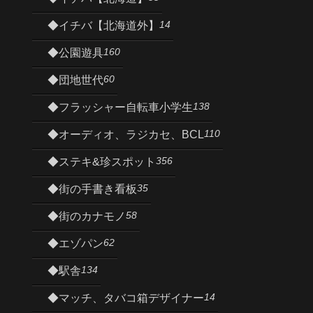
14
◆イチバ【北海道外】
160
◆公園遊具
60
◆団地世代
138
◆フラッシャー自転車小学生
110
◆オーディオ、ラジカセ、BCL
356
◆ステキ&珍スポット
35
◆街の手書き看板
58
◆街のカナモノ
62
◆エゾパン
134
◆駅舎
14
◆マッチ、タバコ箱デザイナー