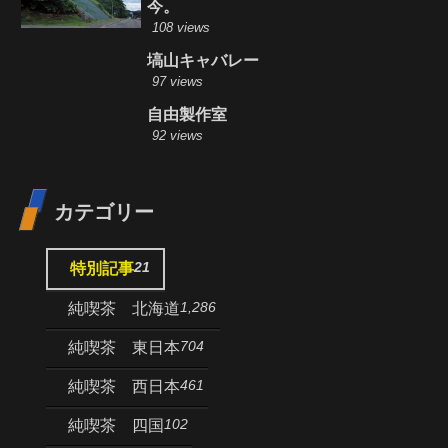
今。
108 views
塙山キャバレー
97 views
自由製作室
92 views
カテゴリー
21
特別記事
1,286
純喫茶 北海道
704
純喫茶 東日本
461
純喫茶 西日本
102
純喫茶 四国