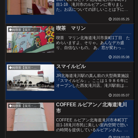
目1-18 滝川市のルビアンに寄りまし
た。お店についての詳しいことは下に貼
ったリンクから過去記事をご覧くださ
い。この日はエスプレッソ。 ◆
2020.05.25
ルビアン過去記事◆ www.j...
喫茶 マリン
◆純喫茶【深川・滝川・砂川市】
喫茶 マリン北海道滝川市泉町1丁目 た
めらいますよ、そりゃ。あんなデカ盛
り、自信ないもの。 あ、窓が変わっ
た。 竜宮城?のような楽しさに誘われ
ると、デカ盛り天国(地獄)が待ってい
2020.05.08
る。 「なにも怖くなんかないよ。お
スマイルビル
いで」と...
◆純喫茶【深川・滝川・砂川市】
JR北海道滝川駅の真ん前の大型商業施設
「スマイルビル」。ここは１９８６年に
オープンした西友滝川店。滝川駅前はア
ーケードを含めて「人が歩いていない」
状況が深刻。その一方で郊外にはイオン
2020.05.07
や家電量販が進出しており、市民は車や
COFFEE ルビアン／北海道滝川
バスで集まっている。こ...
◆純喫茶【深川・滝川・砂川市】
市
COFFEE ルビアン北海道滝川市本町3丁
目1-18滝川市民に美しい室内空間で憩い
の時間を提供しているルビアンさん。先
代がデザインしたというこだわりの喫茶
2019.02.03